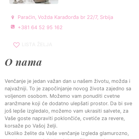
Paraćin, Vožda Karađorđa br 22/7, Srbija
+381 64 52 95 162
LISTA ŽELJA
O nama
Venčanje je jedan važan dan u našem životu, možda i
najvažniji. To je započinjanje novog života zajedno sa
voljenom osobom. Možemo vam ponuditi cvetne
aranžmane koji će dodatno ulepšati prostor. Da bi sve
još lepše izgledalo, možemo vam ukrasiti salvete, za
Vaše goste napraviti poklončiće, cvetiće za revere,
korsaže po Vašoj želji.
Ukoliko želite da Vaše venčanje izgleda glamurozno,