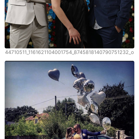
44710511_1161621104001754_8745818140790751232_o