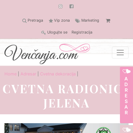
Pretraga
Vip zona
Marketing
Ulogujte se
Registracija
Home
|
Adresar
|
Cvetna dekoracija
|
ADRESAR
CVETNA RADIONICA
JELENA