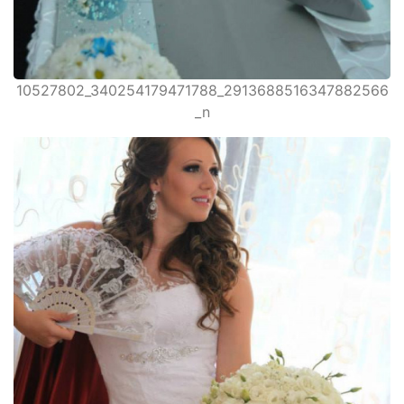
10527802_340254179471788_2913688516347882566
_n