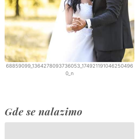
68859099_1364278093736053_174921191046250496
0_n
Gde se nalazimo