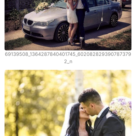
69139508_1364287840401745_602082829390787379
2_n