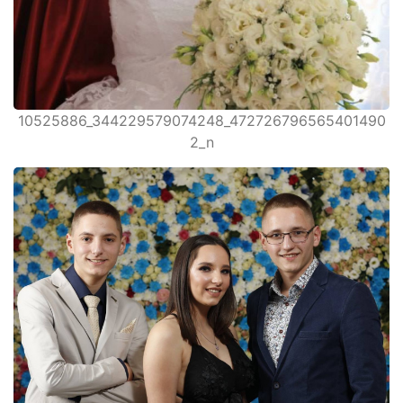
10525886_344229579074248_472726796565401490
2_n