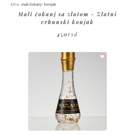
šifra:
mali čokanj- konjak
Mali čokanj sa zlatom - Zlatni
vrhunski konjak
450
rsd