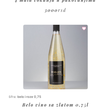
3000
rsd
šifra:
belo i roze 0,75
Belo vino sa zlatom 0,75l