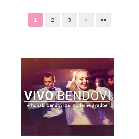
1
2
3
»
»»