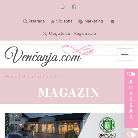
Pretraga
Vip zona
Marketing
Ulogujte se
Registracija
Home
|
Magazin
|
Predlozi
ADRESAR
MAGAZIN