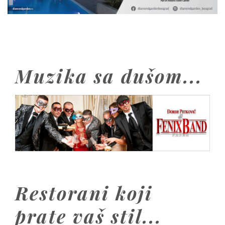
Muzika sa dušom...
Restorani koji
prate vaš stil...