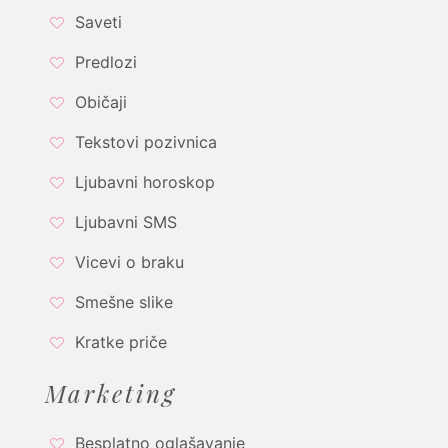
Saveti
Predlozi
Običaji
Tekstovi pozivnica
Ljubavni horoskop
Ljubavni SMS
Vicevi o braku
Smešne slike
Kratke priče
Marketing
Besplatno oglašavanje