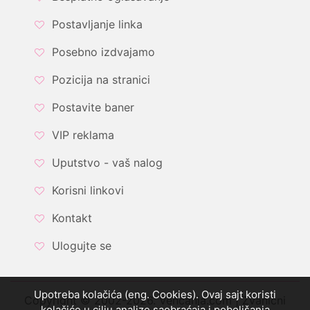
Postavljanje linka
Posebno izdvajamo
Pozicija na stranici
Postavite baner
VIP reklama
Uputstvo - vaš nalog
Korisni linkovi
Kontakt
Ulogujte se
Upotreba kolačića (eng. Cookies). Ovaj sajt koristi
Copyright © 2002-2026. Vencanja.com | Zvanični
kolačiće u cilju analize saobraćaja i poboljšanja