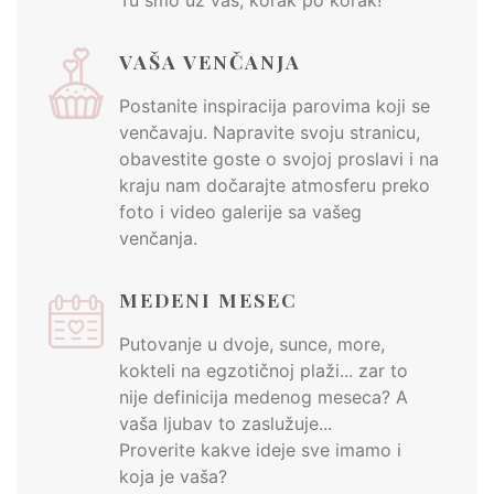
Tu smo uz vas, korak po korak!
VAŠA VENČANJA
Postanite inspiracija parovima koji se
venčavaju. Napravite svoju stranicu,
obavestite goste o svojoj proslavi i na
kraju nam dočarajte atmosferu preko
foto i video galerije sa vašeg
venčanja.
MEDENI MESEC
Putovanje u dvoje, sunce, more,
kokteli na egzotičnoj plaži... zar to
nije definicija
medenog meseca
? A
vaša ljubav to zaslužuje...
Proverite kakve ideje sve imamo i
koja je vaša?