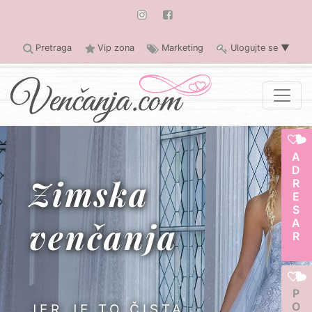
Pretraga
Vip zona
Marketing
Ulogujte se
▼
ADRESAR
Zimska
venčanja
JER JE TO ČISTA