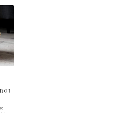
BROJ
no,