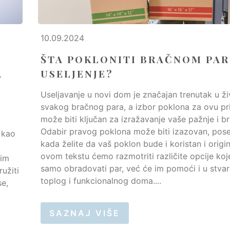
10.09.2024
ŠTA POKLONITI BRAČNOM PAR
A
USELJENJE?
Useljavanje u novi dom je značajan trenutak u ž
svakog bračnog para, a izbor poklona za ovu pri
može biti ključan za izražavanje vaše pažnje i br
Odabir pravog poklona može biti izazovan, pos
 kao
kada želite da vaš poklon bude i koristan i origi
ovom tekstu ćemo razmotriti različite opcije koj
nim
samo obradovati par, već će im pomoći i u stvar
užiti
toplog i funkcionalnog doma....
se,
SAZNAJ VIŠE