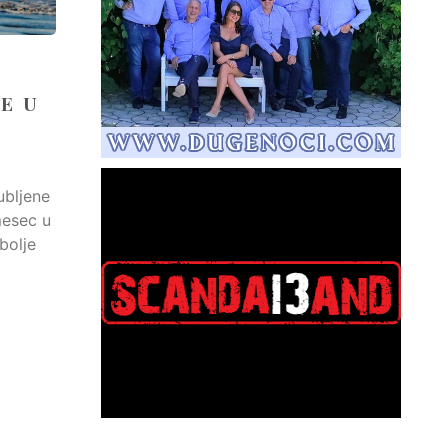
E U
ubljene
mesec u
bolje