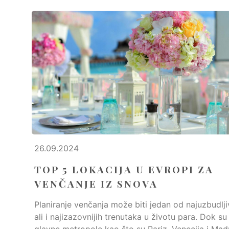
26.09.2024
TOP 5 LOKACIJA U EVROPI ZA
VENČANJE IZ SNOVA
Planiranje venčanja može biti jedan od najuzbudljiv
ali i najizazovnijih trenutaka u životu para. Dok su
glavne metropole kao što su Pariz, Venecija i Mad