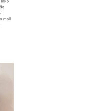
 Iako
iše
vi
a mali
e