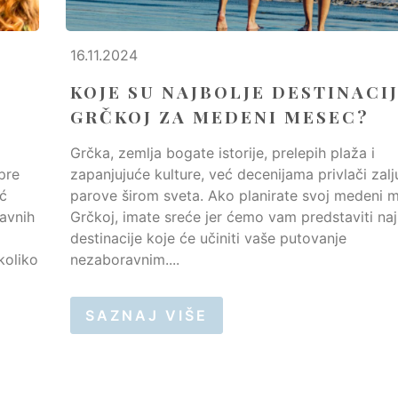
16.11.2024
KOJE SU NAJBOLJE DESTINACIJ
GRČKOJ ZA MEDENI MESEC?
Grčka, zemlja bogate istorije, prelepih plaža i
pre
zapanjujuće kulture, već decenijama privlači zalj
oć
parove širom sveta. Ako planirate svoj medeni 
avnih
Grčkoj, imate sreće jer ćemo vam predstaviti naj
destinacije koje će učiniti vaše putovanje
koliko
nezaboravnim....
SAZNAJ VIŠE