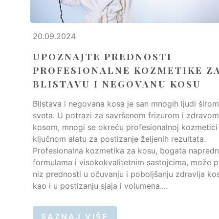
20.09.2024
UPOZNAJTE PREDNOSTI
PROFESIONALNE KOZMETIKE Z
BLISTAVU I NEGOVANU KOSU
Blistava i negovana kosa je san mnogih ljudi širom
sveta. U potrazi za savršenom frizurom i zdravom
kosom, mnogi se okreću profesionalnoj kozmetici
ključnom alatu za postizanje željenih rezultata.
Profesionalna kozmetika za kosu, bogata napred
formulama i visokokvalitetnim sastojcima, može pr
niz prednosti u očuvanju i poboljšanju zdravlja ko
kao i u postizanju sjaja i volumena....
SAZNAJ VIŠE