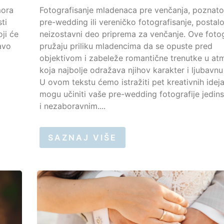
mora
Fotografisanje mladenaca pre venčanja, poznato
sti
pre-wedding ili vereničko fotografisanje, postalo
ji će
neizostavni deo priprema za venčanje. Ove fotog
avo
pružaju priliku mladencima da se opuste pred
objektivom i zabeleže romantične trenutke u atm
koja najbolje odražava njihov karakter i ljubavnu
U ovom tekstu ćemo istražiti pet kreativnih idej
mogu učiniti vaše pre-wedding fotografije jedin
i nezaboravnim....
SAZNAJ VIŠE