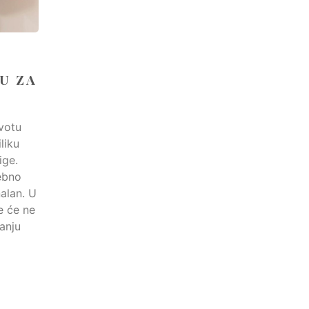
U ZA
ivotu
liku
ige.
ebno
nalan. U
e će ne
anju