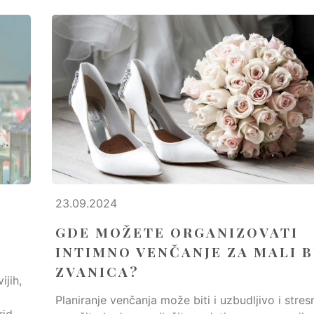
23.09.2024
GDE MOŽETE ORGANIZOVATI
INTIMNO VENČANJE ZA MALI 
ZVANICA?
ijih,
Planiranje venčanja može biti i uzbudljivo i stres
rid