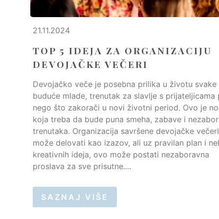
21.11.2024
TOP 5 IDEJA ZA ORGANIZACIJU
DEVOJAČKE VEČERI
Devojačko veče je posebna prilika u životu svake
buduće mlade, trenutak za slavlje s prijateljicama 
nego što zakorači u novi životni period. Ovo je n
koja treba da bude puna smeha, zabave i nezabor
trenutaka. Organizacija savršene devojačke večeri
može delovati kao izazov, ali uz pravilan plan i ne
kreativnih ideja, ovo može postati nezaboravna
proslava za sve prisutne....
SAZNAJ VIŠE