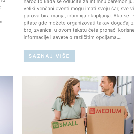
naročito kada se odlučite za intimnu ceremoniju.
z
veliki venčani eventi mogu imati svoju čar, sve v
parova bira manja, intimnija okupljanja. Ako se i 
....
pitate gde možete organizovati takav događaj z
broj zvanica, u ovom tekstu ćete pronaći korisn
informacije i savete o različitim opcijama....
SAZNAJ VIŠE