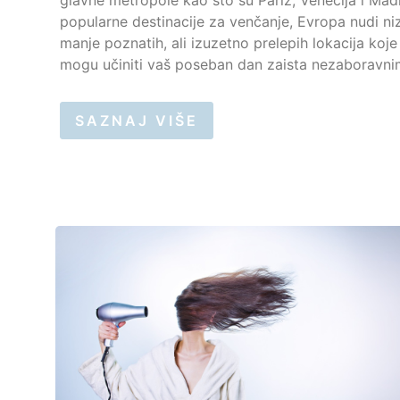
popularne destinacije za venčanje, Evropa nudi ni
manje poznatih, ali izuzetno prelepih lokacija koje
mogu učiniti vaš poseban dan zaista nezaboravnim
SAZNAJ VIŠE