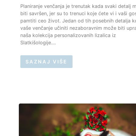
Planiranje venčanja je trenutak kada svaki detalj 
biti savršen, jer su to trenuci koje ćete vi i vaši go
pamtiti ceo život. Jedan od tih posebnih detalja ko
vaše venčanje učiniti nezaboravnim može biti upr
naša kolekcija personalizovanih lizalica iz
Slatkišologije....
SAZNAJ VIŠE