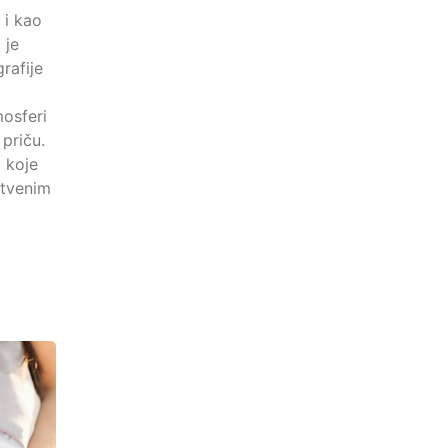
 i kao
 je
rafije
osferi
 priču.
a koje
stvenim