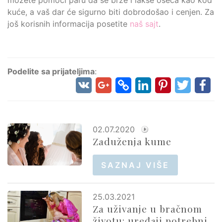
možete pomoći paru da se brže i lakše oseća kao kod
kuće, a vaš dar će sigurno biti dobrodošao i cenjen. Za
još korisnih informacija posetite
naš sajt
.
Podelite sa prijateljima
:
02.07.2020
Zaduženja kume
SAZNAJ VIŠE
25.03.2021
Za uživanje u bračnom
životu: uređaji potrebni