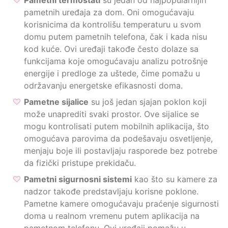
Pametni termostati
su jedan od najpopularnijih
pametnih uređaja za dom. Oni omogućavaju
korisnicima da kontrolišu temperaturu u svom
domu putem pametnih telefona, čak i kada nisu
kod kuće. Ovi uređaji takođe često dolaze sa
funkcijama koje omogućavaju analizu potrošnje
energije i predloge za uštede, čime pomažu u
održavanju energetske efikasnosti doma.
Pametne sijalice
su još jedan sjajan poklon koji
može unaprediti svaki prostor. Ove sijalice se
mogu kontrolisati putem mobilnih aplikacija, što
omogućava parovima da podešavaju osvetljenje,
menjaju boje ili postavljaju rasporede bez potrebe
da fizički pristupe prekidaču.
Pametni sigurnosni sistemi
kao što su kamere za
nadzor takođe predstavljaju korisne poklone.
Pametne kamere omogućavaju praćenje sigurnosti
doma u realnom vremenu putem aplikacija na