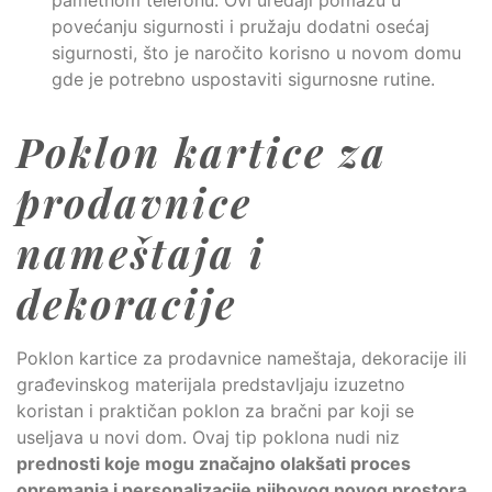
pametnom telefonu. Ovi uređaji pomažu u
povećanju sigurnosti i pružaju dodatni osećaj
sigurnosti, što je naročito korisno u novom domu
gde je potrebno uspostaviti sigurnosne rutine.
Poklon kartice za
prodavnice
nameštaja i
dekoracije
Poklon kartice za prodavnice nameštaja, dekoracije ili
građevinskog materijala predstavljaju izuzetno
koristan i praktičan poklon za bračni par koji se
useljava u novi dom. Ovaj tip poklona nudi niz
prednosti koje mogu značajno olakšati proces
opremanja i personalizacije njihovog novog prostora
.