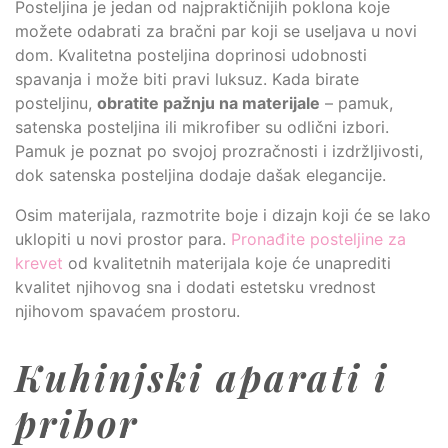
Posteljina je jedan od najpraktičnijih poklona koje
možete odabrati za bračni par koji se useljava u novi
dom. Kvalitetna posteljina doprinosi udobnosti
spavanja i može biti pravi luksuz. Kada birate
posteljinu,
obratite pažnju na materijale
– pamuk,
satenska posteljina ili mikrofiber su odlični izbori.
Pamuk je poznat po svojoj prozračnosti i izdržljivosti,
dok satenska posteljina dodaje dašak elegancije.
Osim materijala, razmotrite boje i dizajn koji će se lako
uklopiti u novi prostor para.
Pronađite posteljine za
krevet
od kvalitetnih materijala koje će unaprediti
kvalitet njihovog sna i dodati estetsku vrednost
njihovom spavaćem prostoru.
Kuhinjski aparati i
pribor