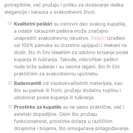
potrepštine, već pružaju i priliku za dodavanje daška
elegancije i luksuza u svakodnevni život.
Kvalitetni peškiri
su osnovni deo svakog kupatila,
a odabir luksuznih peškira može značajno
unaprediti svakodnevno iskustvo.
Peškiri
izrađeni
od 100% pamuka su izuzetno upijajući i mekani na
dodir, što ih čini idealnim za udobno brisanje posle
kupanja ili tuširanja. Takođe, mikrofiber peškiri
nude brže sušenje i su veoma lagani, što ih čini
praktičnim za svakodnevnu upotrebu.
Bademantili
od visokokvalitetnih materijala, kao
što su pamuk ili frotir, pružaju dodatnu toplinu i
udobnost posle kupanja ili tuširanja.
Prostirke za kupatilo
su ne samo praktične, već i
estetski dopadljive. Osim što pružaju
funkcionalnost, prostirke dolaze u različitim
dizajnima i bojama, što omogućava prilagođavanje