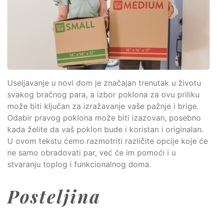
Useljavanje u novi dom je značajan trenutak u životu
svakog bračnog para, a izbor poklona za ovu priliku
može biti ključan za izražavanje vaše pažnje i brige.
Odabir pravog poklona može biti izazovan, posebno
kada želite da vaš poklon bude i koristan i originalan.
U ovom tekstu ćemo razmotriti različite opcije koje će
ne samo obradovati par, već će im pomoći i u
stvaranju toplog i funkcionalnog doma.
Posteljina