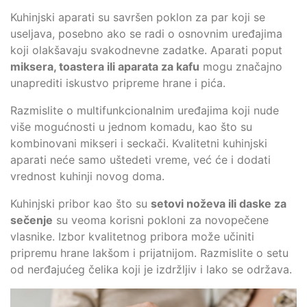
Kuhinjski aparati su savršen poklon za par koji se
useljava, posebno ako se radi o osnovnim uređajima
koji olakšavaju svakodnevne zadatke. Aparati poput
miksera, toastera ili aparata za kafu
mogu značajno
unaprediti iskustvo pripreme hrane i pića.
Razmislite o multifunkcionalnim uređajima koji nude
više mogućnosti u jednom komadu, kao što su
kombinovani mikseri i seckači. Kvalitetni kuhinjski
aparati neće samo uštedeti vreme, već će i dodati
vrednost kuhinji novog doma.
Kuhinjski pribor kao što su
setovi noževa ili daske za
sečenje
su veoma korisni pokloni za novopečene
vlasnike. Izbor kvalitetnog pribora može učiniti
pripremu hrane lakšom i prijatnijom. Razmislite o setu
od nerđajućeg čelika koji je izdržljiv i lako se održava.