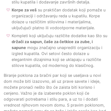
stilu kupatila i dodavanje završnih detalja.
Korpe za veš
su praktičan dodatak koji pomaže u
organizaciji i održavanju reda u kupatilu. Korpe
dolaze u različitim stilovima i materijalima,
uključujući platno ili vodootporne materijale.
Kompleti koji uključuju različite dodatke kao što su
držači za sapun, čaše za četkice za zube, i
sapune
mogu značajno unaprediti organizaciju i
izgled kupatila. Ovi setovi često dolaze u
elegantnim dizajnima koji se uklapaju u različite
stilove kupatila, od modernog do klasičnog.
Biranje poklona za bračni par koji se useljava u novi
dom može biti izazovno, ali uz prave savete i ideje,
možete pronaći nešto što će zaista biti korisno i
cenjeno. Važno je da izaberete poklon koji će
odgovarati potrebama i stilu para, a uz to i dodati
vrednost njihovom novom domu. S pravim poklonom,