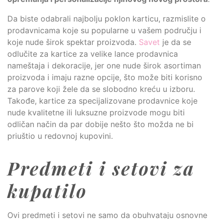
Da biste odabrali najbolju poklon karticu, razmislite o
prodavnicama koje su popularne u vašem području i
koje nude širok spektar proizvoda.
Savet
je da se
odlučite za kartice za velike lance prodavnica
nameštaja i dekoracije, jer one nude širok asortiman
proizvoda i imaju razne opcije, što može biti korisno
za parove koji žele da se slobodno kreću u izboru.
Takođe, kartice za specijalizovane prodavnice koje
nude kvalitetne ili luksuzne proizvode mogu biti
odličan način da par dobije nešto što možda ne bi
priuštio u redovnoj kupovini.
Predmeti i setovi za
kupatilo
Ovi predmeti i setovi ne samo da obuhvataju osnovne