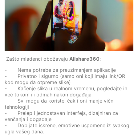
Zašto mladenci obožavaju
Allshare360
:
- Nema potrebe za preuzimanjem aplikacije
- Privatno i sigurno (samo oni koji imaju link/QR
kod mogu da otpreme slike)
- Kačenje slika u realnom vremenu, pogledajte ih
već tokom ili odmah nakon događaja
- Svi mogu da koriste, čak i oni manje vični
tehnologiji
- Prelep i jednostavan interfejs, dizajniran za
venčanja i događaje
- Dobijate iskrene, emotivne uspomene iz svakog
ugla vašeg dana.