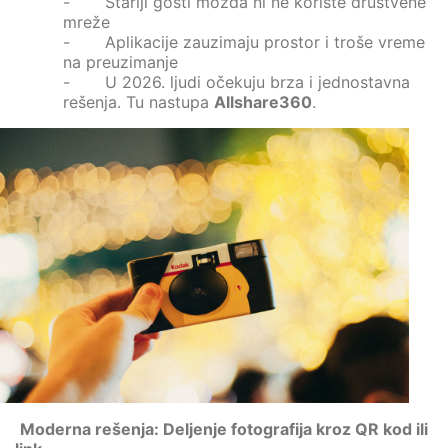
- Stariji gosti možda ni ne koriste društvene
mreže
- Aplikacije zauzimaju prostor i troše vreme
na preuzimanje
- U 2026. ljudi očekuju brza i jednostavna
rešenja. Tu nastupa
Allshare360
.
Moderna rešenja: Deljenje fotografija kroz QR kod ili