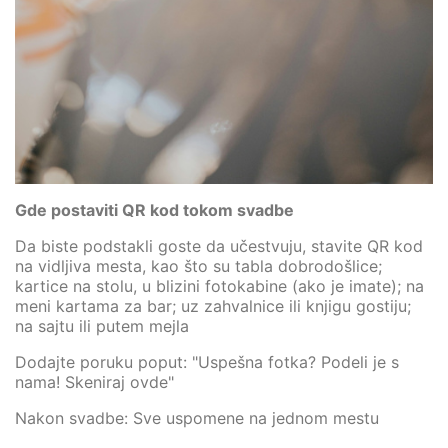
Gde postaviti QR kod tokom svadbe
Da biste podstakli goste da učestvuju, stavite QR kod
na vidljiva mesta, kao što su tabla dobrodošlice;
kartice na stolu, u blizini fotokabine (ako je imate); na
meni kartama za bar; uz zahvalnice ili knjigu gostiju;
na sajtu ili putem mejla
Dodajte poruku poput: "Uspešna fotka? Podeli je s
nama! Skeniraj ovde"
Nakon svadbe: Sve uspomene na jednom mestu