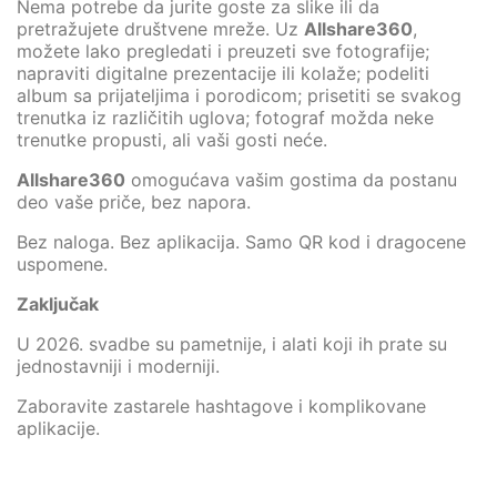
Nema potrebe da jurite goste za slike ili da
pretražujete društvene mreže. Uz
Allshare360
,
možete lako pregledati i preuzeti sve fotografije;
napraviti digitalne prezentacije ili kolaže; podeliti
album sa prijateljima i porodicom; prisetiti se svakog
trenutka iz različitih uglova; fotograf možda neke
trenutke propusti, ali vaši gosti neće.
Allshare360
omogućava vašim gostima da postanu
deo vaše priče, bez napora.
Bez naloga. Bez aplikacija. Samo QR kod i dragocene
uspomene.
Zaključak
U 2026. svadbe su pametnije, i alati koji ih prate su
jednostavniji i moderniji.
Zaboravite zastarele hashtagove i komplikovane
aplikacije.