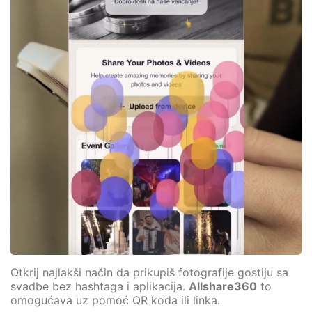
Otkrij najlakši način da prikupiš fotografije gostiju sa
svadbe bez hashtaga i aplikacija.
Allshare360
to
omogućava uz pomoć QR koda ili linka.