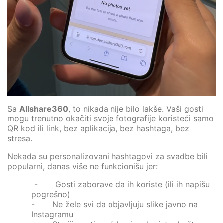
Sa
Allshare360
, to nikada nije bilo lakše. Vaši gosti
mogu trenutno okačiti svoje fotografije koristeći samo
QR kod ili link, bez aplikacija, bez hashtaga, bez
stresa.
Nekada su personalizovani hashtagovi za svadbe bili
popularni, danas više ne funkcionišu jer:
- Gosti zaborave da ih koriste (ili ih napišu
pogrešno)
- Ne žele svi da objavljuju slike javno na
Instagramu