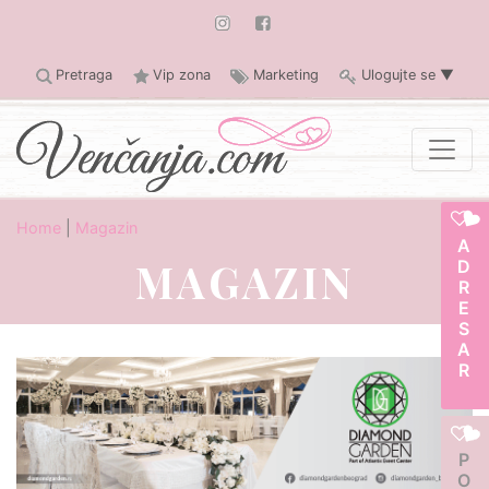
Pretraga
Vip zona
Marketing
Ulogujte se
▼
Home
|
Magazin
ADRESAR
MAGAZIN