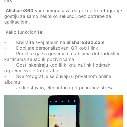
link
Allshare360
vam omogućava da prikupite fotografije
gostiju za samo nekoliko sekundi, bez potrebe za
aplikacijom.
Kako funkcioniše:
- Kreirajte svoj album na
allshare360.com
- Dobijate personalizovani QR kod i link
- Podelite ga sa gostima na tablama dobrodošlice,
karticama za sto ili pozivnicama
- Gosti skeniraju kod ili kliknu na link i odmah
otpreme svoje fotografije
- Sve fotografije se čuvaju u privatnom online
albumu
- Jednostavno, elegantno i potpuno bez stresa.