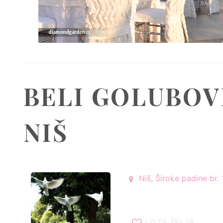
BELI GOLUBOVI
NIŠ
Niš, Široke padine br. 1
LISTA ŽELJA