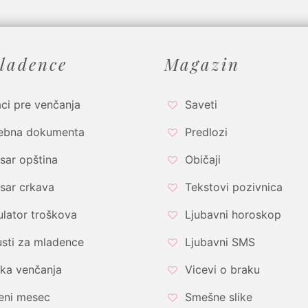
ladence
Magazin
ci pre venčanja
Saveti
ebna dokumenta
Predlozi
sar opština
Običaji
sar crkava
Tekstovi pozivnica
ulator troškova
Ljubavni horoskop
sti za mladence
Ljubavni SMS
ka venčanja
Vicevi o braku
eni mesec
Smešne slike