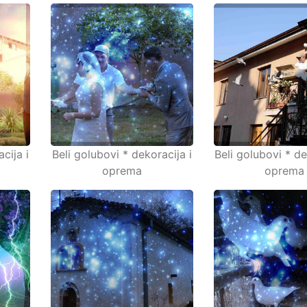
cija i
Beli golubovi * dekoracija i
Beli golubovi * de
oprema
oprema