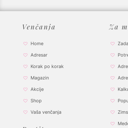
Venčanja
Za m
Home
Zada
Adresar
Potr
Korak po korak
Adre
Magazin
Adre
Akcije
Kalk
Shop
Popu
Vaša venčanja
Zims
Med