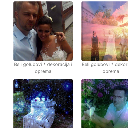
Beli golubovi * dekoracija i
Beli golubovi * dekora
oprema
oprema