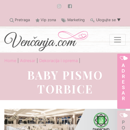
Pretraga
Vip zona
Marketing
Ulogujte se
▼
Home
|
Adresar
|
Dekoracija i oprema
|
ADRESAR
BABY PISMO
TORBICE