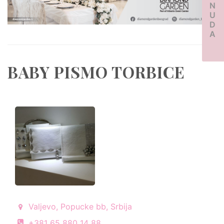
PONUDA
BABY PISMO TORBICE
Valjevo, Popucke bb, Srbija
+381 65 880 14 88