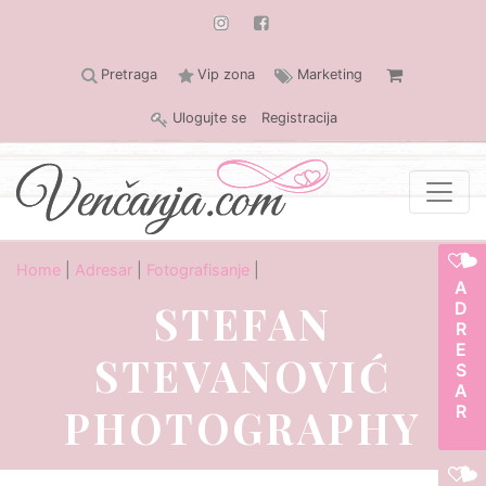
Pretraga
Vip zona
Marketing
Ulogujte se
Registracija
Home
|
Adresar
|
Fotografisanje
|
ADRESAR
STEFAN
STEVANOVIĆ
PHOTOGRAPHY