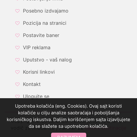
Posebno izdvajamo
Pozicija na stranici
Postavite baner
VIP reklama
Uputstvo - vaš nalog
Korisni linkovi
Kontakt
Ulogujte se
Upotreba kolačića (eng. Cookies). Ovaj sajt koristi
kolačiće u cilju analize saobraćaja i poboljšanja
korisničkog iskustva. Daljim korišćenjem sajta izjavljujete
Copyright © 2002-2026. Vencanja.com | Zvanični
da se slažete sa upotrebom kolačića.
vodič za mladence | Partner za
daleke destinacije