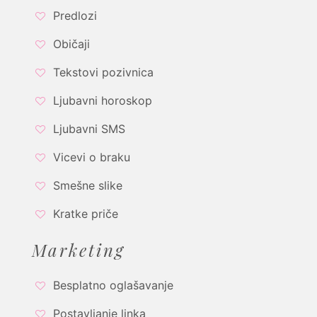
Predlozi
Običaji
Tekstovi pozivnica
Ljubavni horoskop
Ljubavni SMS
Vicevi o braku
Smešne slike
Kratke priče
Marketing
Besplatno oglašavanje
Postavljanje linka