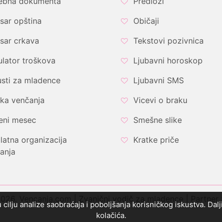
ebna dokumenta
Predlozi
sar opština
Običaji
sar crkava
Tekstovi pozivnica
ulator troškova
Ljubavni horoskop
sti za mladence
Ljubavni SMS
ka venčanja
Vicevi o braku
eni mesec
Smešne slike
latna organizacija
Kratke priče
anja
26. Vencanja.com | Zvanični vodič za mladence | Partner
u cilju analize saobraćaja i poboljšanja korisničkog iskustva. Da
kolačića.