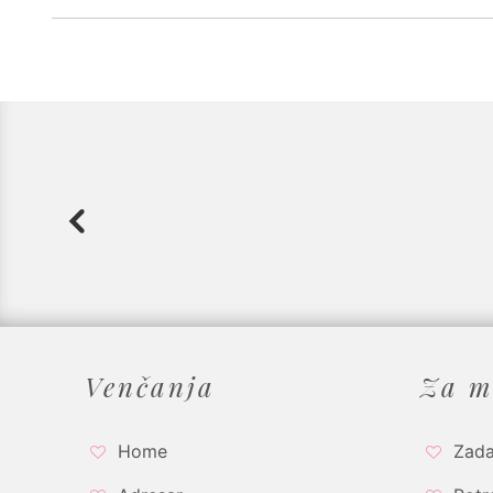
Venčanja
Za m
Home
Zada