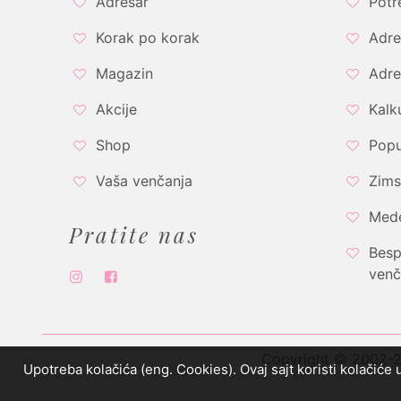
Adresar
Potr
Korak po korak
Adre
Magazin
Adre
Akcije
Kalk
Shop
Popu
Vaša venčanja
Zims
Med
Pratite nas
Besp
venč
Copyright © 2002-20
Upotreba kolačića (eng. Cookies). Ovaj sajt koristi kolačiće 