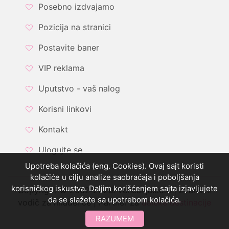
Posebno izdvajamo
Pozicija na stranici
Postavite baner
VIP reklama
Uputstvo - vaš nalog
Korisni linkovi
Kontakt
Ulogujte se
Upotreba kolačića (eng. Cookies). Ovaj sajt koristi
kolačiće u cilju analize saobraćaja i poboljšanja
korisničkog iskustva. Daljim korišćenjem sajta izjavljujete
Copyright © 2002-2026. Vencanja.com | Zvanični
da se slažete sa upotrebom kolačića.
vodič za mladence | Partner za
daleke destinacije
RAZUMEM