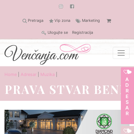
Pretraga
Vip zona
Marketing
Ulogujte se
Registracija
Home
|
Adresar
|
Muzika
|
ADRESAR
PRAVA STVAR BEND