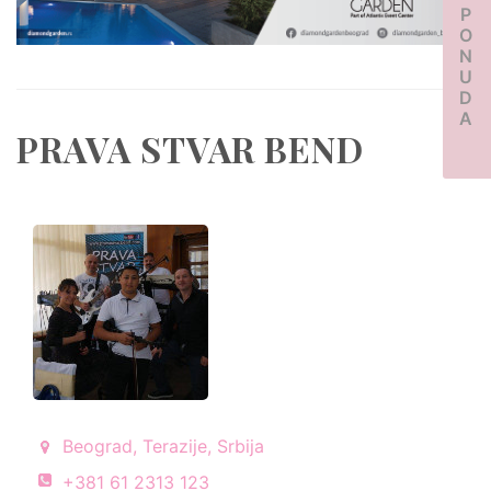
PONUDA
PRAVA STVAR BEND
Beograd, Terazije, Srbija
+381 61 2313 123