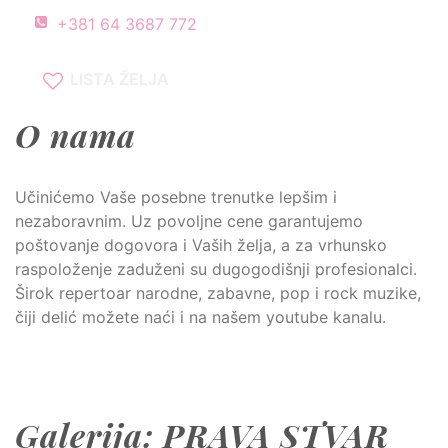
+381 64 3687 772
LISTA ŽELJA
O nama
Učinićemo Vaše posebne trenutke lepšim i
nezaboravnim. Uz povoljne cene garantujemo
poštovanje dogovora i Vaših želja, a za vrhunsko
raspoloženje zaduženi su dugogodišnji profesionalci.
Širok repertoar narodne, zabavne, pop i rock muzike,
čiji delić možete naći i na našem youtube kanalu.
Galerija: PRAVA STVAR