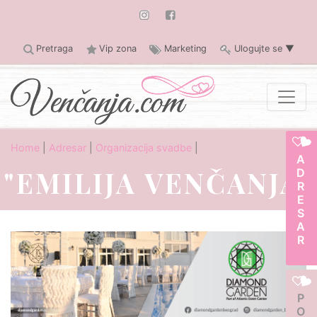
Pretraga
Vip zona
Marketing
Ulogujte se
▼
Home
|
Adresar
|
Organizacija svadbe
|
ADRESAR
"EMILIJA VENČANJA"