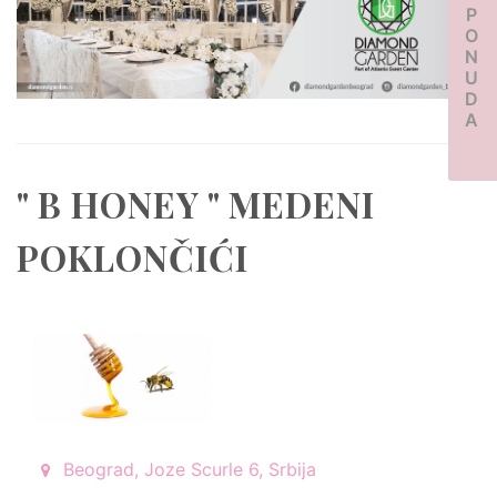
PONUDA
" B HONEY " MEDENI
POKLONČIĆI
Beograd, Joze Scurle 6, Srbija