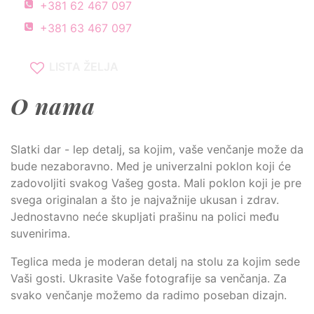
+381 62 467 097
+381 63 467 097
LISTA ŽELJA
O nama
Slatki dar - lep detalj, sa kojim, vaše venčanje može da
bude nezaboravno. Med je univerzalni poklon koji će
zadovoljiti svakog Vašeg gosta. Mali poklon koji je pre
svega originalan a što je najvažnije ukusan i zdrav.
Jednostavno neće skupljati prašinu na polici među
suvenirima.
Teglica meda je moderan detalj na stolu za kojim sede
Vaši gosti. Ukrasite Vaše fotografije sa venčanja. Za
svako venčanje možemo da radimo poseban dizajn.