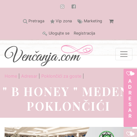
Pretraga
Vip zona
Marketing
Ulogujte se
Registracija
Home
|
Adresar
|
Poklončići za goste
|
ADRESAR
" B HONEY " MEDENI
POKLONČIĆI