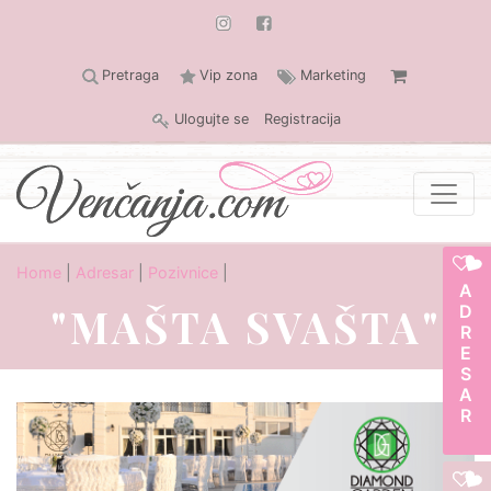
Pretraga
Vip zona
Marketing
Ulogujte se
Registracija
Home
|
Adresar
|
Pozivnice
|
ADRESAR
"MAŠTA SVAŠTA"