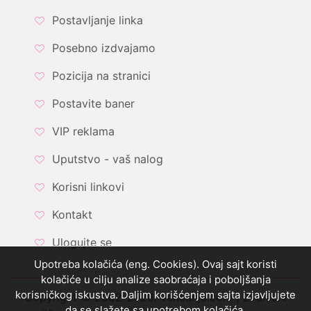
Postavljanje linka
Posebno izdvajamo
Pozicija na stranici
Postavite baner
VIP reklama
Uputstvo - vaš nalog
Korisni linkovi
Kontakt
Ulogujte se
Upotreba kolačića (eng. Cookies). Ovaj sajt koristi
kolačiće u cilju analize saobraćaja i poboljšanja
korisničkog iskustva. Daljim korišćenjem sajta izjavljujete
Copyright © 2002-2026. Vencanja.com | Zvanični
da se slažete sa upotrebom kolačića.