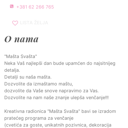
+381 62 266 765
LISTA ŽELJA
O nama
"Mašta Svašta"
Neka Vaš najlepši dan bude upamćen do najsitnijeg
detalja.
Detalji su naša mašta.
Dozvolite da izmaštamo maštu,
dozvolite da Vaše snove napravimo za Vas.
Dozvolite na nam naše znanje ulepša venčanje!!!
Kreativna radionica "Mašta Svašta" bavi se izradom
pratećeg programa za venčanje
(cvetića za goste, unikatnih pozivnica, dekoracija