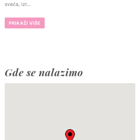
sveća, izr...
PRIKAŽI VIŠE
Gde se nalazimo
This page can't load Google Maps correctly.
OK
Do you own this website?