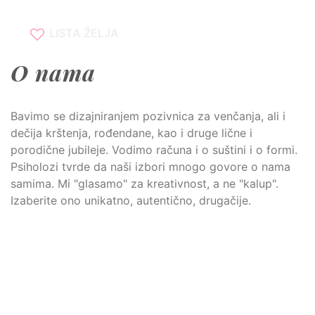
LISTA ŽELJA
O nama
Bavimo se dizajniranjem pozivnica za venčanja, ali i
dečija krštenja, rođendane, kao i druge lične i
porodične jubileje. Vodimo računa i o suštini i o formi.
Psiholozi tvrde da naši izbori mnogo govore o nama
samima. Mi "glasamo" za kreativnost, a ne "kalup".
Izaberite ono unikatno, autentično, drugačije.