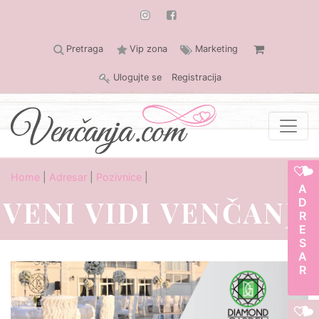
Pretraga
Vip zona
Marketing
Ulogujte se
Registracija
Home
|
Adresar
|
Pozivnice
|
ADRESAR
VENI VIDI VENČANJE