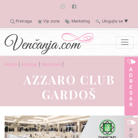
Pretraga
Vip zona
Marketing
Ulogujte se
▼
Home
|
Adresar
|
Restorani
|
ADRESAR
AZZARO CLUB
GARDOŠ