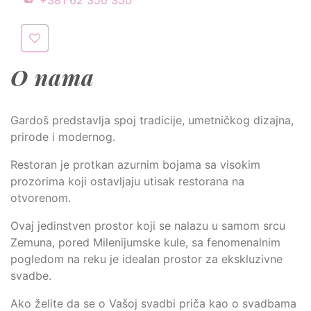
O nama
Gardoš predstavlja spoj tradicije, umetničkog dizajna,
prirode i modernog.
Restoran je protkan azurnim bojama sa visokim
prozorima koji ostavljaju utisak restorana na
otvorenom.
Ovaj jedinstven prostor koji se nalazu u samom srcu
Zemuna, pored Milenijumske kule, sa fenomenalnim
pogledom na reku je idealan prostor za ekskluzivne
svadbe.
Ako želite da se o Vašoj svadbi priča kao o svadbama