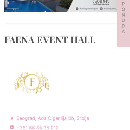
PONUDA
FAENA EVENT HALL
Beograd, Ada Ciganlija bb, Srbija
+381 66 85 35 010