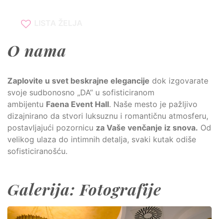
LISTA ŽELJA
O nama
Zaplovite u svet beskrajne elegancije
dok izgovarate
svoje sudbonosno „DA“ u sofisticiranom
ambijentu
Faena Event Hall
. Naše mesto je pažljivo
dizajnirano da stvori luksuznu i romantičnu atmosferu,
postavljajući pozornicu
za Vaše venčanje iz snova.
Od
velikog ulaza do intimnih detalja, svaki kutak odiše
sofisticiranošću.
Galerija: Fotografije