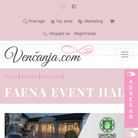
Pretraga
Vip zona
Marketing
Ulogujte se
Registracija
Home
|
Adresar
|
Restorani
|
ADRESAR
FAENA EVENT HALL