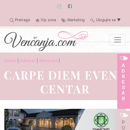
Pretraga
Vip zona
Marketing
Ulogujte se
▼
Home
|
Adresar
|
Restorani
|
ADRESAR
CARPE DIEM EVENT
CENTAR