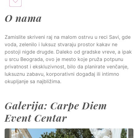
O nama
Zamislite skriveni raj na malom ostrvu u reci Savi, gde
voda, zelenilo i luksuz stvaraju prostor kakav ne
postoji nigde drugde. Daleko od gradske vreve, a ipak
u srcu Beograda, ovo je mesto koje pruža potpunu
privatnost i ekskluzivnost, bilo da planirate venčanje,
luksuznu zabavu, korporativni događaj ili intimno
okupljanje sa najbližima.
Galerija: Carpe Diem
Event Centar