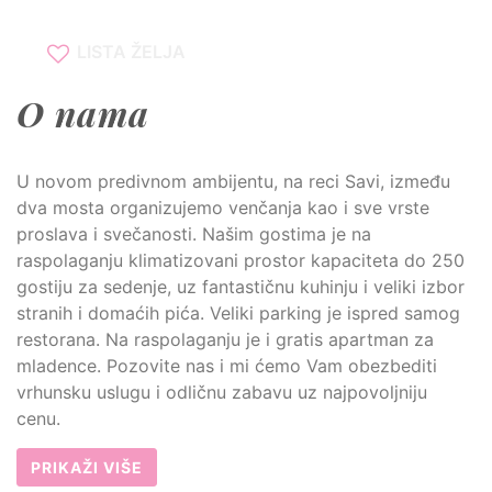
LISTA ŽELJA
O nama
U novom predivnom ambijentu, na reci Savi, između
dva mosta organizujemo venčanja kao i sve vrste
proslava i svečanosti. Našim gostima je na
raspolaganju klimatizovani prostor kapaciteta do 250
gostiju za sedenje, uz fantastičnu kuhinju i veliki izbor
stranih i domaćih pića. Veliki parking je ispred samog
restorana. Na raspolaganju je i gratis apartman za
mladence. Pozovite nas i mi ćemo Vam obezbediti
vrhunsku uslugu i odličnu zabavu uz najpovoljniju
cenu.
PRIKAŽI VIŠE