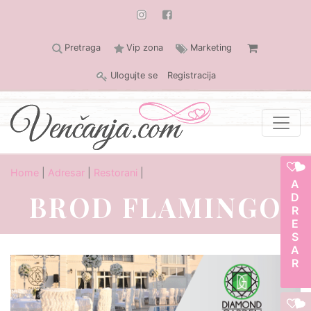
Pretraga
Vip zona
Marketing
Ulogujte se
Registracija
Home
|
Adresar
|
Restorani
|
ADRESAR
BROD FLAMINGO