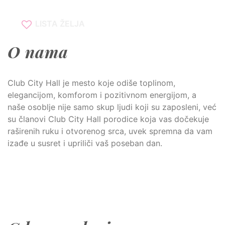
LISTA ŽELJA
O nama
Club City Hall je mesto koje odiše toplinom,
elegancijom, komforom i pozitivnom energijom, a
naše osoblje nije samo skup ljudi koji su zaposleni, već
su članovi Club City Hall porodice koja vas dočekuje
raširenih ruku i otvorenog srca, uvek spremna da vam
izađe u susret i upriliči vaš poseban dan.