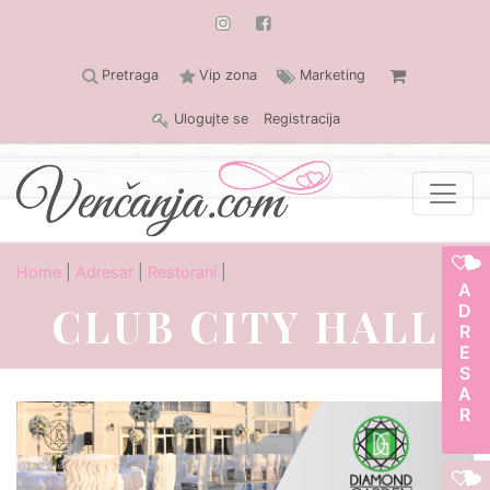
Pretraga
Vip zona
Marketing
Ulogujte se
Registracija
Home
|
Adresar
|
Restorani
|
ADRESAR
CLUB CITY HALL