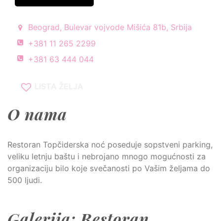
Beograd, Bulevar vojvode Mišića 81b, Srbija
+381 11 265 2299
+381 63 444 044
LISTA ŽELJA
O nama
Restoran Topčiderska noć poseduje sopstveni parking,
veliku letnju baštu i nebrojano mnogo mogućnosti za
organizaciju bilo koje svečanosti po Vašim željama do
500 ljudi.
Galerija: Restoran