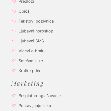
Predlozi
Običaji
Tekstovi pozivnica
Ljubavni horoskop
Ljubavni SMS
Vicevi o braku
Smešne slike
Kratke priče
Marketing
Besplatno oglašavanje
Postavljanje linka