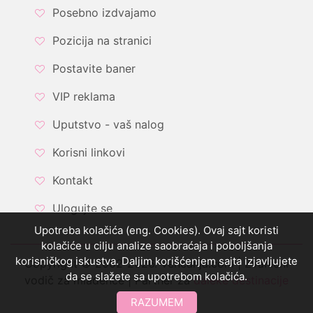
Posebno izdvajamo
Pozicija na stranici
Postavite baner
VIP reklama
Uputstvo - vaš nalog
Korisni linkovi
Kontakt
Ulogujte se
Upotreba kolačića (eng. Cookies). Ovaj sajt koristi
kolačiće u cilju analize saobraćaja i poboljšanja
korisničkog iskustva. Daljim korišćenjem sajta izjavljujete
Copyright © 2002-2026. Vencanja.com | Zvanični
da se slažete sa upotrebom kolačića.
vodič za mladence | Partner za
daleke destinacije
RAZUMEM