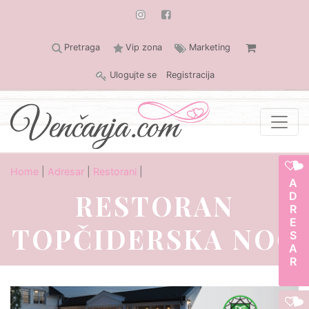
Pretraga
Vip zona
Marketing
Ulogujte se
Registracija
Home
|
Adresar
|
Restorani
|
ADRESAR
RESTORAN
TOPČIDERSKA NOĆ