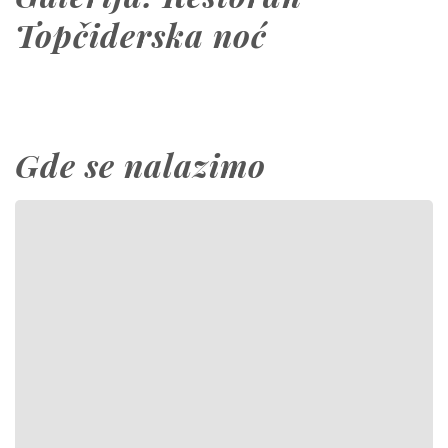
Topčiderska noć
Gde se nalazimo