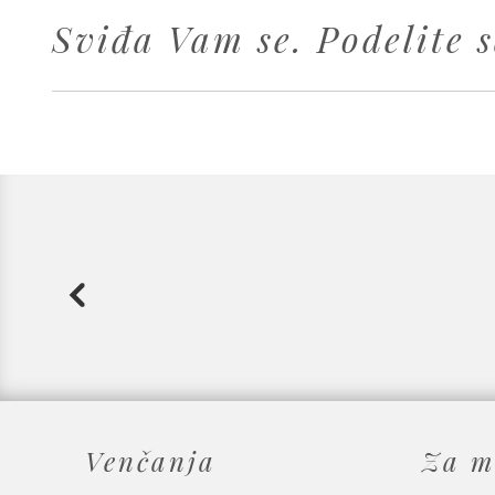
Sviđa Vam se. Podelite s
Venčanja
Za m