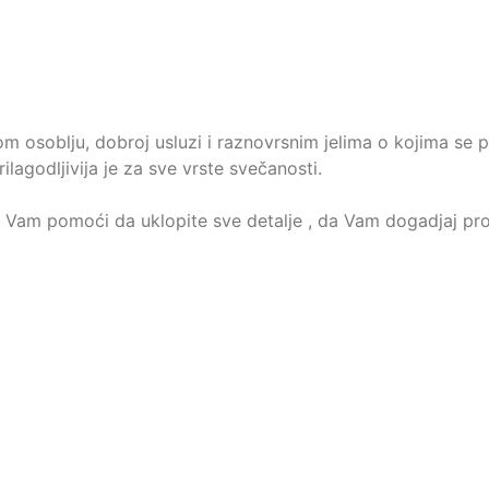
om osoblju, dobroj usluzi i raznovrsnim jelima o kojima se p
Prilagodljivija je za sve vrste svečanosti.
e Vam pomoći da uklopite sve detalje , da Vam dogadjaj pr
u.