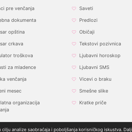
ci pre venčanja
Saveti
ebna dokumenta
Predlozi
sar opština
Običaji
sar crkava
Tekstovi pozivnica
ulator troškova
Ljubavni horoskop
sti za mladence
Ljubavni SMS
ka venčanja
Vicevi o braku
eni mesec
Smešne slike
latna organizacija
Kratke priče
anja
u cilju analize saobraćaja i poboljšanja korisničkog iskustva. Da