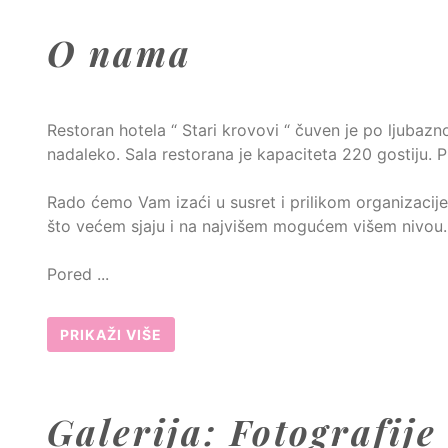
O nama
Restoran hotela “ Stari krovovi “ čuven je po ljubazn
nadaleko. Sala restorana je
kapaciteta 220 gostiju
. 
Rado ćemo Vam izaći u susret i prilikom organizacij
što većem sjaju i na najvišem mogućem višem nivo
Pored ...
PRIKAŽI VIŠE
Galerija: Fotografije