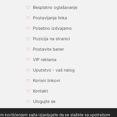
Besplatno oglašavanje
Postavljanje linka
Posebno izdvajamo
Pozicija na stranici
Postavite baner
VIP reklama
Uputstvo - vaš nalog
Korisni linkovi
Kontakt
Ulogujte se
ljim korišćenjem sajta izjavljujete da se slažete sa upotrebom