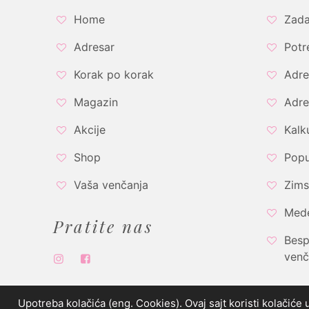
Home
Zada
Adresar
Potr
Korak po korak
Adre
Magazin
Adre
Akcije
Kalk
Shop
Popu
Vaša venčanja
Zims
Med
Pratite nas
Besp
venč
Upotreba kolačića (eng. Cookies). Ovaj sajt koristi kolačiće 