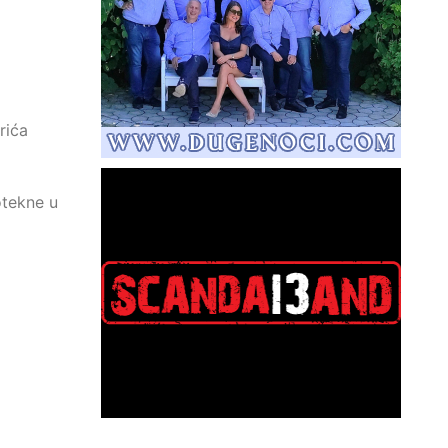
rića
otekne u