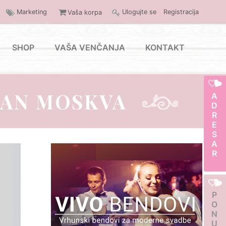
Marketing
Ulogujte se
Registracija
Vaša korpa
SHOP
VAŠA VENČANJA
KONTAKT
RAN MOSKVA
ADRESAR
PONUDA