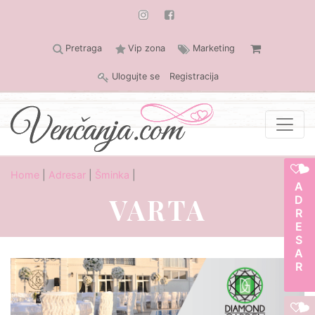
Pretraga
Vip zona
Marketing
Ulogujte se
Registracija
Home
|
Adresar
|
Šminka
|
ADRESAR
VARTA