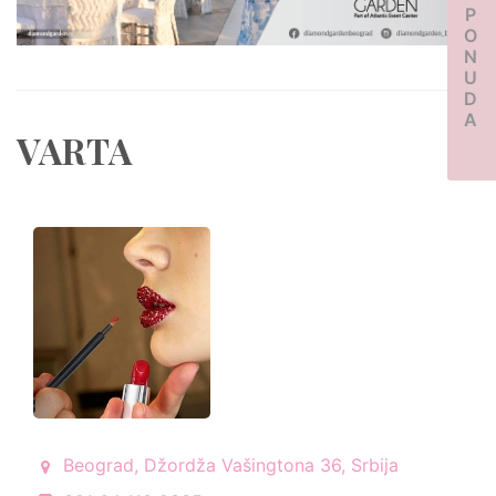
PONUDA
VARTA
Beograd, Džordža Vašingtona 36, Srbija