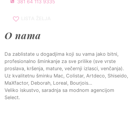
381 64 113 9335
LISTA ŽELJA
O nama
Da zablistate u dogadjima koji su vama jako bitni,
profesionalno šminkanje za sve prilike (sve vrste
proslava, kršenja, mature, večernji izlasci, venčanja).
Uz kvalitetnu šminku Mac, Colistar, Artdeco, Shiseido,
MaXfactor, Deborah, Loreal, Bourjois…
Veliko iskustvo, saradnja sa modnom agencijom
Select.