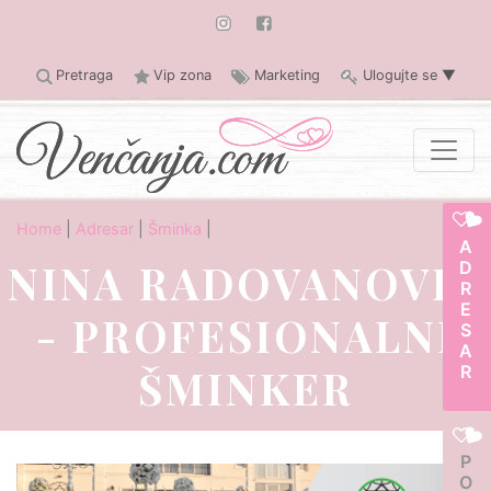
Pretraga
Vip zona
Marketing
Ulogujte se
▼
Home
|
Adresar
|
Šminka
|
ADRESAR
NINA RADOVANOVIĆ
- PROFESIONALNI
ŠMINKER