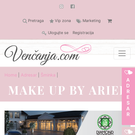
Pretraga
Vip zona
Marketing
Ulogujte se
Registracija
Home
|
Adresar
|
Šminka
|
ADRESAR
MAKE UP BY ARIEL