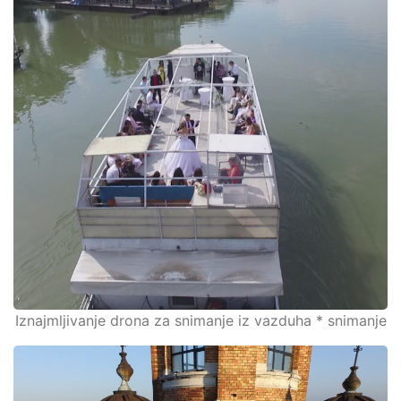
Iznajmljivanje drona za snimanje iz vazduha * snimanje