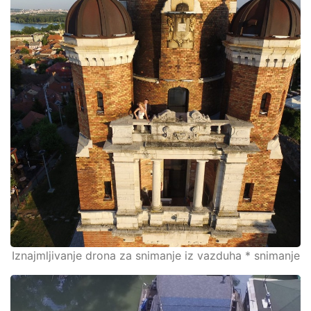
Iznajmljivanje drona za snimanje iz vazduha * snimanje