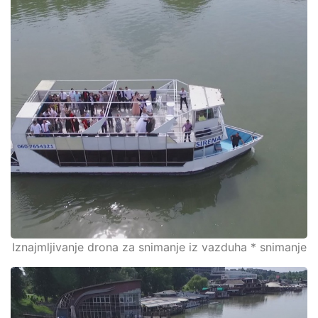
Iznajmljivanje drona za snimanje iz vazduha * snimanje