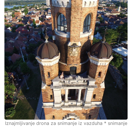
Iznajmljivanje drona za snimanje iz vazduha * snimanje