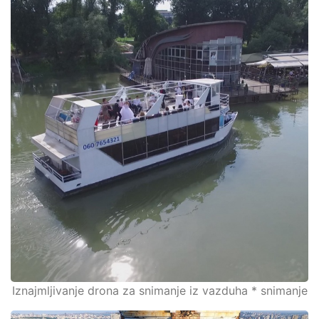
Iznajmljivanje drona za snimanje iz vazduha * snimanje