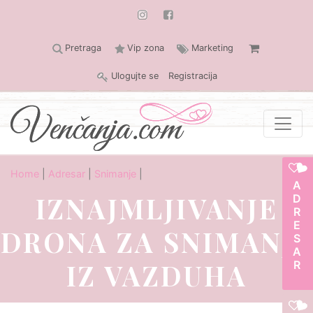
Pretraga
Vip zona
Marketing
Ulogujte se
Registracija
Home
|
Adresar
|
Snimanje
|
ADRESAR
IZNAJMLJIVANJE
DRONA ZA SNIMANJE
IZ VAZDUHA