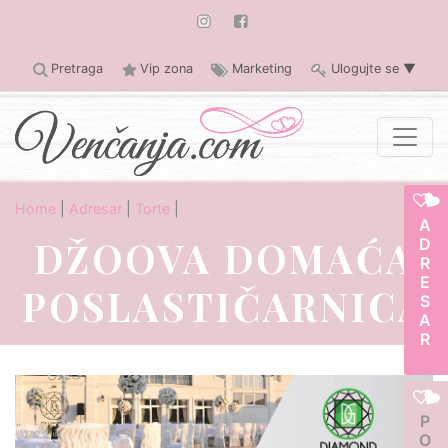
Pretraga
Vip zona
Marketing
Ulogujte se
▼
Home
|
Adresar
|
Torte
|
ADRESAR
DŽOOVA DOMAĆA
POSLASTIČARNICA