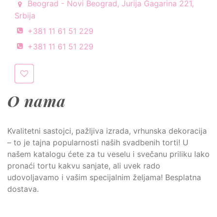
Beograd - Novi Beograd, Jurija Gagarina 221,
Srbija
+381 11 61 51 229
+381 11 61 51 229
O nama
Kvalitetni sastojci, pažljiva izrada, vrhunska dekoracija
– to je tajna popularnosti naših svadbenih torti! U
našem katalogu ćete za tu veselu i svečanu priliku lako
pronaći tortu kakvu sanjate, ali uvek rado
udovoljavamo i vašim specijalnim željama! Besplatna
dostava.