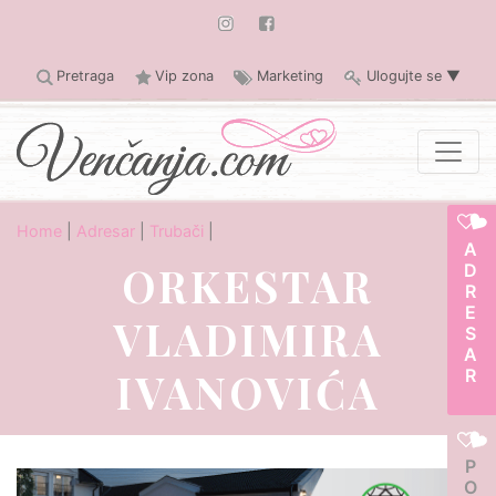
Pretraga
Vip zona
Marketing
Ulogujte se
▼
Home
|
Adresar
|
Trubači
|
ADRESAR
ORKESTAR
VLADIMIRA
IVANOVIĆA