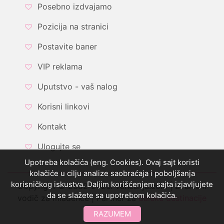
Posebno izdvajamo
Pozicija na stranici
Postavite baner
VIP reklama
Uputstvo - vaš nalog
Korisni linkovi
Kontakt
Ulogujte se
Upotreba kolačića (eng. Cookies). Ovaj sajt koristi
kolačiće u cilju analize saobraćaja i poboljšanja
korisničkog iskustva. Daljim korišćenjem sajta izjavljujete
Copyright © 2002-2026. Vencanja.com | Zvanični
da se slažete sa upotrebom kolačića.
vodič za mladence | Partner za
daleke destinacije
RAZUMEM