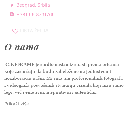
Beograd, Srbija
+381 66 8731766
LISTA ŽELJA
O nama
CINEFRAME je studio nastao iz strasti prema pričama
koje zaslužuju da budu zabeležene na jedinstven i
nezaboravan način. Mi smo tim profesionalnih fotografa
i videografa posvećenih stvaranju vizuala koji nisu samo
lepi, već i emotivni, inspirativni i autentični.
Prikaži više