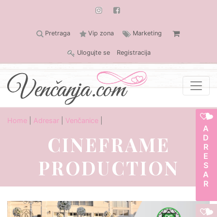
Pretraga
Vip zona
Marketing
Ulogujte se
Registracija
Home
|
Adresar
|
Venčanice
|
ADRESAR
CINEFRAME
PRODUCTION