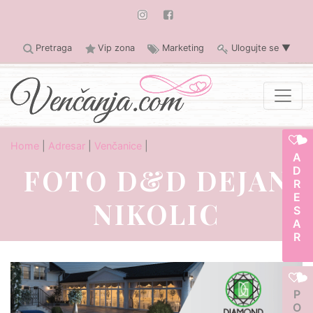
Pretraga
Vip zona
Marketing
Ulogujte se
▼
Home
|
Adresar
|
Venčanice
|
ADRESAR
FOTO D&D DEJAN
NIKOLIC