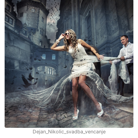
Dejan_Nikolic_svadba_vencanje