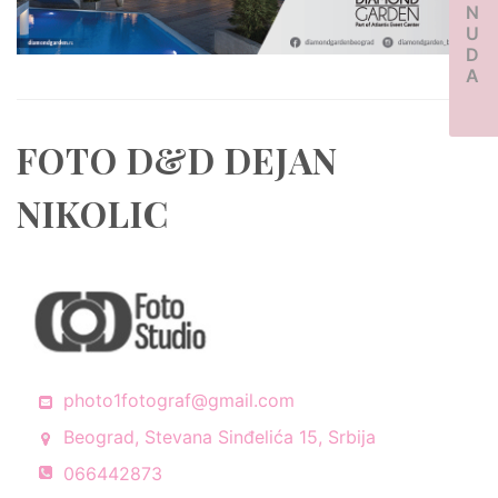
PONUDA
FOTO D&D DEJAN
NIKOLIC
photo1fotograf@gmail.com
Beograd, Stevana Sinđelića 15, Srbija
066442873