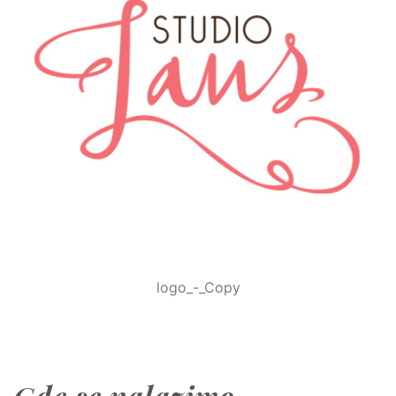
logo_-_Copy
Gde se nalazimo