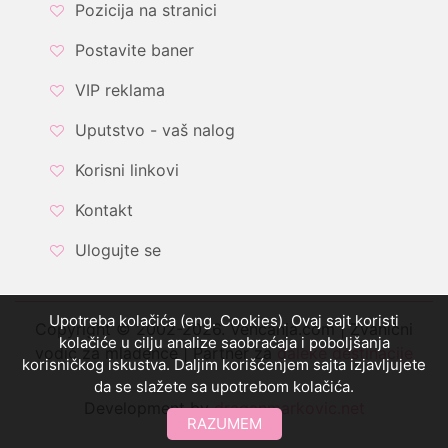
Pozicija na stranici
Postavite baner
VIP reklama
Uputstvo - vaš nalog
Korisni linkovi
Kontakt
Ulogujte se
Upotreba kolačića (eng. Cookies). Ovaj sajt koristi
Copyright © 2002-2026. Vencanja.com | Zvanični
kolačiće u cilju analize saobraćaja i poboljšanja
vodič za mladence | Partner za
daleke destinacije
korisničkog iskustva. Daljim korišćenjem sajta izjavljujete
da se slažete sa upotrebom kolačića.
Development by
draganmarkovic.net
RAZUMEM