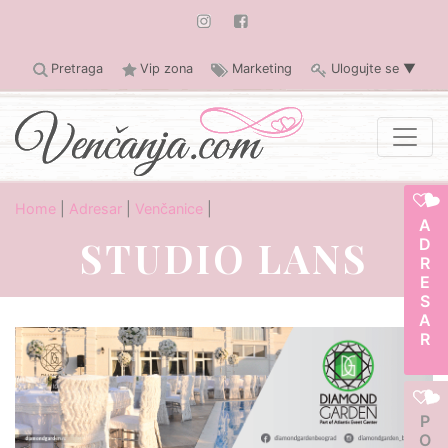
Pretraga
Vip zona
Marketing
Ulogujte se
▼
Home
|
Adresar
|
Venčanice
|
ADRESAR
STUDIO LANS