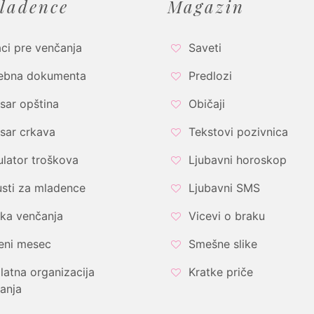
ladence
Magazin
ci pre venčanja
Saveti
ebna dokumenta
Predlozi
sar opština
Običaji
sar crkava
Tekstovi pozivnica
ulator troškova
Ljubavni horoskop
sti za mladence
Ljubavni SMS
ka venčanja
Vicevi o braku
eni mesec
Smešne slike
latna organizacija
Kratke priče
anja