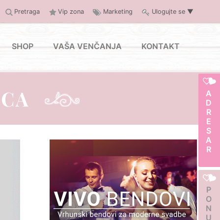
Pretraga
Vip zona
Marketing
Ulogujte se
▼
SHOP
VAŠA VENČANJA
KONTAKT
ICA
ADRESAR
PONUDA