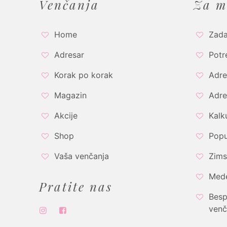
Venčanja
Za m
Home
Zada
Adresar
Potr
Korak po korak
Adre
Magazin
Adre
Akcije
Kalk
Shop
Popu
Vaša venčanja
Zims
Med
Pratite nas
Besp
venč