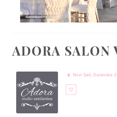
ADORA SALON 
Novi Sad, Dunavska 21,