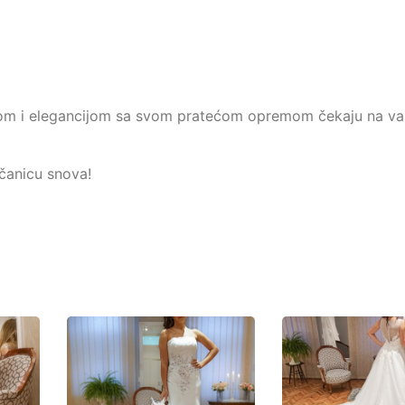
urom i elegancijom sa svom pratećom opremom čekaju na va
čanicu snova!