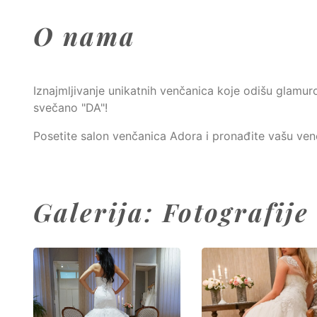
O nama
Iznajmljivanje unikatnih venčanica koje odišu glam
svečano "DA"!
Posetite salon venčanica Adora i pronađite vašu ven
Galerija: Fotografije