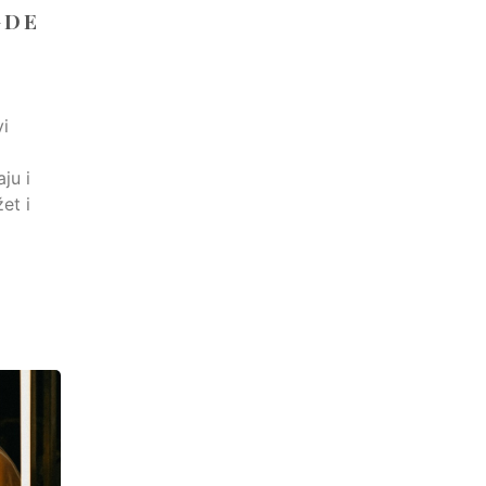
GDE
vi
i
ju i
et i