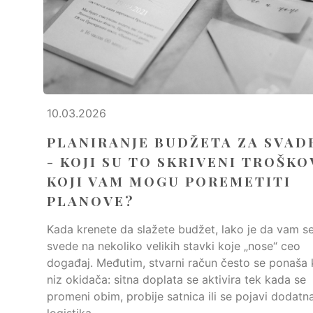
10.03.2026
PLANIRANJE BUDŽETA ZA SVAD
- KOJI SU TO SKRIVENI TROŠKO
KOJI VAM MOGU POREMETITI
PLANOVE?
Kada krenete da slažete budžet, lako je da vam s
svede na nekoliko velikih stavki koje „nose“ ceo
događaj. Međutim, stvarni račun često se ponaša
niz okidača: sitna doplata se aktivira tek kada se
promeni obim, probije satnica ili se pojavi dodatn
logistika....