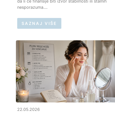
da li će finansije biti izvor stabilnosti ili stalnih
nesporazuma....
SAZNAJ VIŠE
22.05.2026