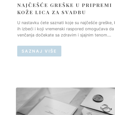
NAJČEŠĆE GREŠKE U PRIPREMI
KOŽE LICA ZA SVADBU
U nastavku ćete saznati koje su najčešće greške,
ih izbeći i koji vremenski raspored omogućava da
venčanja dočekate sa zdravim i sjajnim tenom....
SAZNAJ VIŠE