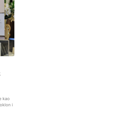
E
e kao
oklon i