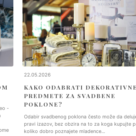
22.05.2026
OM
KAKO ODABRATI DEKORATIVN
PREDMETE ZA SVADBENE
POKLONE?
eo -
h
Odabir svadbenog poklona često može da deluj
pravi izazov, bez obzira na to za koga kupujte p
tome
koliko dobro poznajete mladence...