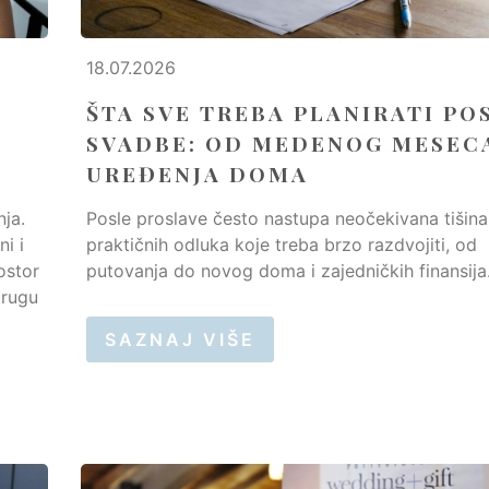
18.07.2026
ŠTA SVE TREBA PLANIRATI PO
SVADBE: OD MEDENOG MESEC
UREĐENJA DOMA
nja.
Posle proslave često nastupa neočekivana tišina 
i i
praktičnih odluka koje treba brzo razdvojiti, od
rostor
putovanja do novog doma i zajedničkih finansija..
drugu
SAZNAJ VIŠE