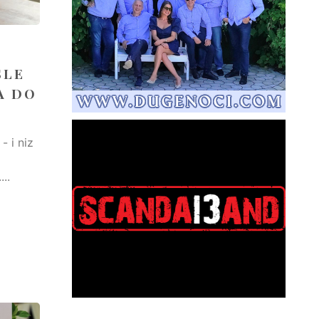
SLE
A DO
- i niz
..