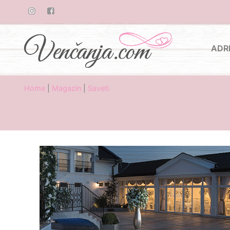
ADR
Home
|
Magazin
|
Saveti