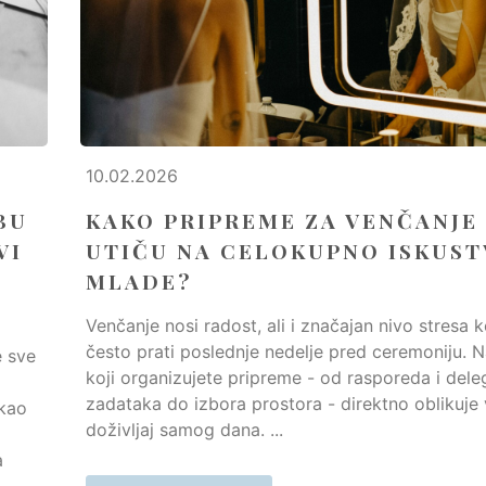
10.02.2026
BU
KAKO PRIPREME ZA VENČANJE
VI
UTIČU NA CELOKUPNO ISKUS
MLADE?
Venčanje nosi radost, ali i značajan nivo stresa k
često prati poslednje nedelje pred ceremoniju. N
e sve
koji organizujete pripreme - od rasporeda i dele
zadataka do izbora prostora - direktno oblikuje
 kao
doživljaj samog dana. ...
a