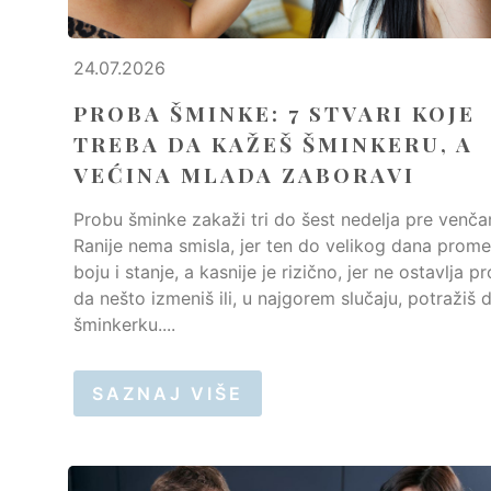
24.07.2026
PROBA ŠMINKE: 7 STVARI KOJE
TREBA DA KAŽEŠ ŠMINKERU, A
VEĆINA MLADA ZABORAVI
Probu šminke zakaži tri do šest nedelja pre venča
Ranije nema smisla, jer ten do velikog dana promen
boju i stanje, a kasnije je rizično, jer ne ostavlja p
da nešto izmeniš ili, u najgorem slučaju, potražiš 
šminkerku....
SAZNAJ VIŠE