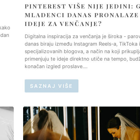
PINTEREST VIŠE NIJE JEDINI: 
MLADENCI DANAS PRONALAZE
IDEJE ZA VENČANJE?
 kako
 dan
Digitalna inspiracija za venčanja je široka - paro
danas biraju između Instagram Reels-a, TikToka 
specijalizovanih blogova, a način na koji prikuplja
primenjuju te ideje direktno utiče na tempo, budž
konačan izgled proslave....
SAZNAJ VIŠE