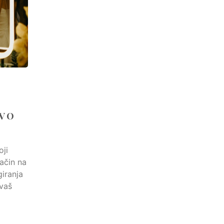
TVO
oji
ačin na
giranja
 vaš