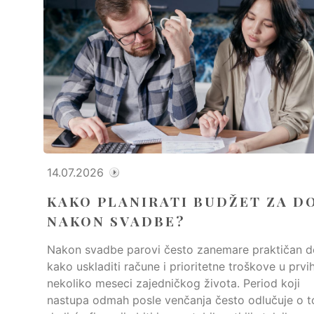
14.07.2026
KAKO PLANIRATI BUDŽET ZA D
NAKON SVADBE?
Nakon svadbe parovi često zanemare praktičan d
kako uskladiti račune i prioritetne troškove u prvi
nekoliko meseci zajedničkog života. Period koji
nastupa odmah posle venčanja često odlučuje o 