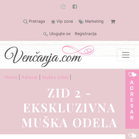
Pretraga
Vip zona
Marketing
Ulogujte se
Registracija
Home
|
Adresar
|
Muška odela
|
ADRESAR
ZID 2 -
EKSKLUZIVNA
MUŠKA ODELA