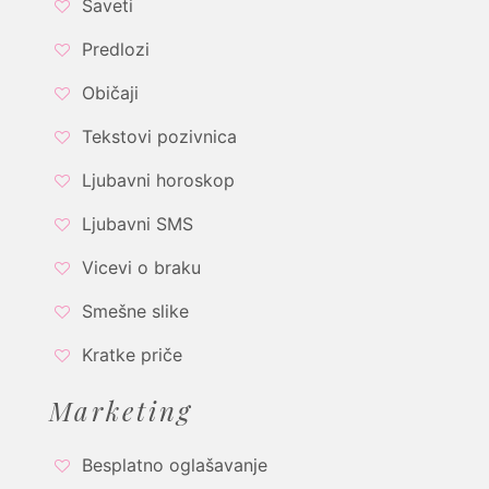
Saveti
Predlozi
Običaji
Tekstovi pozivnica
Ljubavni horoskop
Ljubavni SMS
Vicevi o braku
Smešne slike
Kratke priče
Marketing
Besplatno oglašavanje