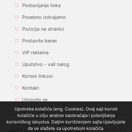
Postavljanje linka
Posebno izdvajamo
Pozicija na stranici
Postavite baner
VIP reklama
Uputstvo - vaš nalog
Korisni linkovi
Kontakt
Ulogujte se
Upotreba kolačića (eng. Cookies). Ovaj sajt koristi
kolačiće u cilju analize saobraćaja i poboljšanja
korisničkog iskustva. Daljim korišćenjem sajta izjavljujete
Copyright © 2002-2026. Vencanja.com | Zvanični
da se slažete sa upotrebom kolačića.
vodič za mladence | Partner za
daleke destinacije