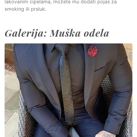
lakovanim
cipelama
, možete mu dodati pojas za
smoking ili prsluk.
Galerija: Muška odela