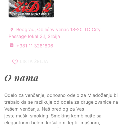
Beograd, Obilićev venac 18-20 TC City
Passage lokal 3.1, Srbija
+381 11 3281806
LISTA ŽELJA
O nama
Odelo za venčanje, odnosno odelo za Mladoženju
bi
trebalo da se razlikuje od odela za druge zvanice na
Vašem venčanju. Naš predlog za Vas
jeste
muški
smoking.
Smoking kombinujte sa
elegantnom belom košuljom, leptir mašnom,