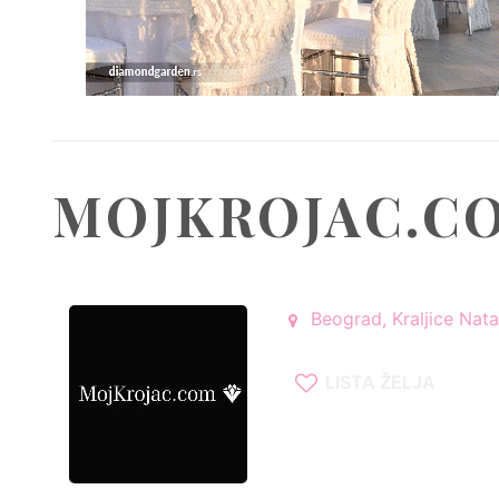
MOJKROJAC.C
Beograd, Kraljice Natal
LISTA ŽELJA