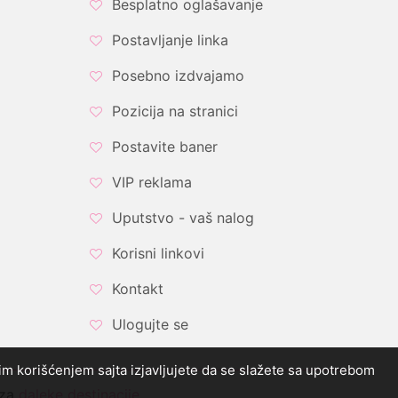
Besplatno oglašavanje
Postavljanje linka
Posebno izdvajamo
Pozicija na stranici
Postavite baner
VIP reklama
Uputstvo - vaš nalog
Korisni linkovi
Kontakt
Ulogujte se
ljim korišćenjem sajta izjavljujete da se slažete sa upotrebom
 za
daleke destinacije