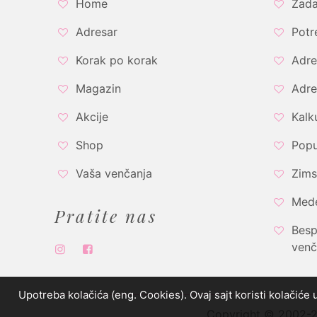
Home
Zada
Adresar
Potr
Korak po korak
Adre
Magazin
Adre
Akcije
Kalk
Shop
Popu
Vaša venčanja
Zims
Med
Pratite nas
Besp
venč
Upotreba kolačića (eng. Cookies). Ovaj sajt koristi kolačiće 
Copyright © 2002-20