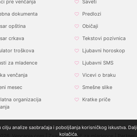
ci pre venčanja
Saveti
ebna dokumenta
Predlozi
sar opština
Običaji
sar crkava
Tekstovi pozivnica
ulator troškova
Ljubavni horoskop
sti za mladence
Ljubavni SMS
ka venčanja
Vicevi o braku
eni mesec
Smešne slike
latna organizacija
Kratke priče
anja
u cilju analize saobraćaja i poboljšanja korisničkog iskustva. Da
kolačića.
26. Vencanja.com | Zvanični vodič za mladence | Partner