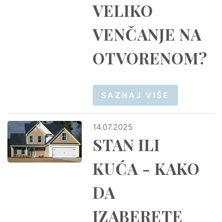
VELIKO
VENČANJE NA
OTVORENOM?
SAZNAJ VIŠE
14.07.2025
STAN ILI
KUĆA - KAKO
DA
IZABERETE