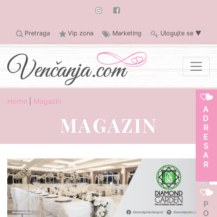
Pretraga
Vip zona
Marketing
Ulogujte se
▼
Home
|
Magazin
ADRESAR
MAGAZIN