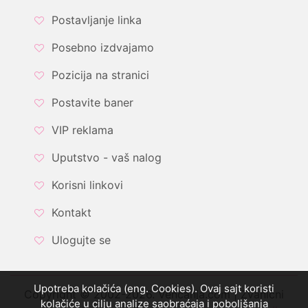
Postavljanje linka
Posebno izdvajamo
Pozicija na stranici
Postavite baner
VIP reklama
Uputstvo - vaš nalog
Korisni linkovi
Kontakt
Ulogujte se
Upotreba kolačića (eng. Cookies). Ovaj sajt koristi
Copyright © 2002-2026. Vencanja.com | Zvanični
kolačiće u cilju analize saobraćaja i poboljšanja