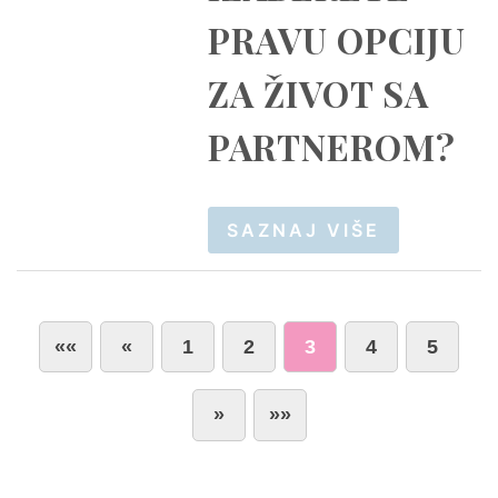
PRAVU OPCIJU
ZA ŽIVOT SA
PARTNEROM?
SAZNAJ VIŠE
««
«
1
2
3
4
5
»
»»