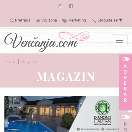
Pretraga
Vip zona
Marketing
Ulogujte se
▼
Home
|
Magazin
ADRESAR
MAGAZIN