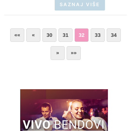
SAZNAJ VIŠE
««
«
30
31
32
33
34
»
»»