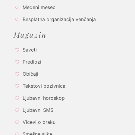
Medeni mesec
Besplatna organizacija venčanja
Magazin
Saveti
Predlozi
Običaji
Tekstovi pozivnica
Ljubavni horoskop
Ljubavni SMS
Vicevi o braku
Smešne slike