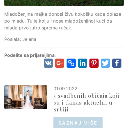
Mladoženjina majka donosi živu kokošku kada dolaze
po mladu. Tu je kolju i nose mladoženjinoj kući da
mlada prvo jutro sprema ručak.
Poslala: Jelena
Podelite sa prijateljima
:
01.09.2022
5 svadbenih običaja koji
su i danas aktuelni u
Srbiji
SAZNAJ VIŠE