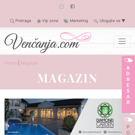
Pretraga
Vip zona
Marketing
Ulogujte se
▼
Home
|
Magazin
ADRESAR
MAGAZIN