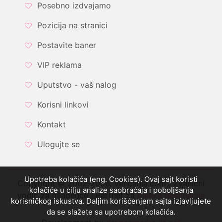
Posebno izdvajamo
Pozicija na stranici
Postavite baner
VIP reklama
Uputstvo - vaš nalog
Korisni linkovi
Kontakt
Ulogujte se
Upotreba kolačića (eng. Cookies). Ovaj sajt koristi
Copyright © 2002-2026. Vencanja.com | Zvanični
kolačiće u cilju analize saobraćaja i poboljšanja
vodič za mladence | Partner za
daleke destinacije
korisničkog iskustva. Daljim korišćenjem sajta izjavljujete
da se slažete sa upotrebom kolačića.