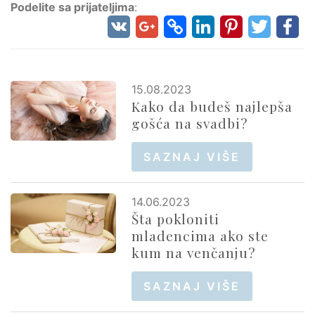
Podelite sa prijateljima
:
15.08.2023
Kako da budeš najlepša
gošća na svadbi?
SAZNAJ VIŠE
14.06.2023
Šta pokloniti
mladencima ako ste
kum na venčanju?
SAZNAJ VIŠE