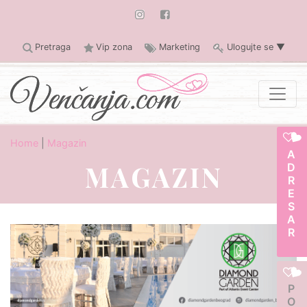
Pretraga
Vip zona
Marketing
Ulogujte se
▼
Home
|
Magazin
ADRESAR
MAGAZIN