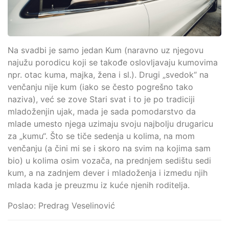
Na svadbi je samo jedan Kum (naravno uz njegovu
najužu porodicu koji se takođe oslovljavaju kumovima
npr. otac kuma, majka, žena i sl.). Drugi „svedok“ na
venčanju nije kum (iako se često pogrešno tako
naziva), već se zove Stari svat i to je po tradiciji
mladoženjin ujak, mada je sada pomodarstvo da
mlade umesto njega uzimaju svoju najbolju drugaricu
za „kumu“. Što se tiče sedenja u kolima, na mom
venčanju (a čini mi se i skoro na svim na kojima sam
bio) u kolima osim vozača, na prednjem sedištu sedi
kum, a na zadnjem dever i mladoženja i izmedu njih
mlada kada je preuzmu iz kuće njenih roditelja.
Poslao: Predrag Veselinović