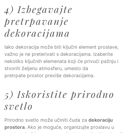
4) Izbegavajte
pretrpavanje
dekoracijama
Iako dekoracija može biti ključni element proslave,
važno je ne preterivati s dekoracijama. Izaberite
nekoliko ključnih elemenata koji će privući pažnju i
stvoriti željenu atmosferu, umesto da
pretrpate prostor previše dekoracijama.
5) Iskoristite prirodno
svetlo
Prirodno svetlo može učiniti čuda za
dekoraciju
prostora
. Ako je moguće, organizujte proslavu u