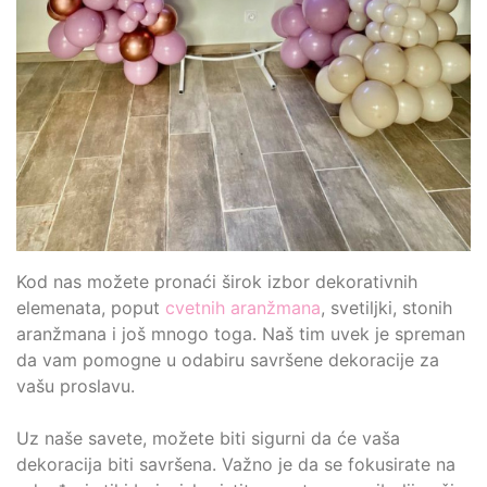
Kod nas možete pronaći širok izbor dekorativnih
elemenata, poput
cvetnih aranžmana
, svetiljki, stonih
aranžmana i još mnogo toga. Naš tim uvek je spreman
da vam pomogne u odabiru savršene dekoracije za
vašu proslavu.
Uz naše savete, možete biti sigurni da će vaša
dekoracija biti savršena. Važno je da se fokusirate na