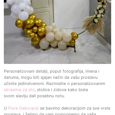
Personalizovani detalji, poput fotografija, imena i
datuma, mogu biti sjajan način da vašu proslavu
učinite jedinstvenom. Razmislite o personalizovanim
ukrasima za sto
, stolice i zidove kako biste
svom slavlju dali posebnu notu.
U
Fiore Dekoraciji
se bavimo dekoracijom za sve vrste
proslava, i želimo da vam pomognemo da vaša