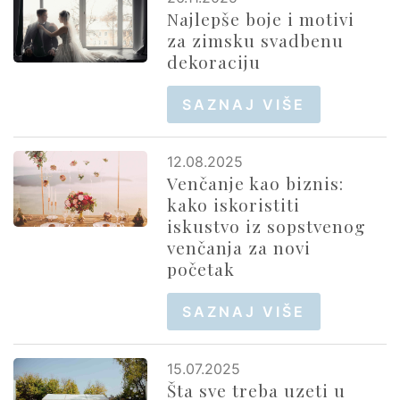
Najlepše boje i motivi
za zimsku svadbenu
dekoraciju
SAZNAJ VIŠE
12.08.2025
Venčanje kao biznis:
kako iskoristiti
iskustvo iz sopstvenog
venčanja za novi
početak
SAZNAJ VIŠE
15.07.2025
Šta sve treba uzeti u