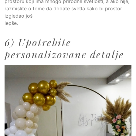
prostoru koji ima mnogo prirodne svetlosti, a ako nije,
razmislite o tome da dodate svetla kako bi prostor
izgledao još
lepše.
6) Upotrebite
personalizovane detalje