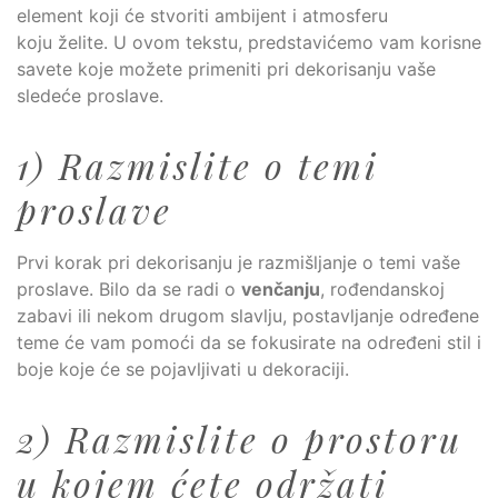
element koji će stvoriti ambijent i atmosferu
koju želite. U ovom tekstu, predstavićemo vam korisne
savete koje možete primeniti pri dekorisanju vaše
sledeće proslave.
1) Razmislite o temi
proslave
Prvi korak pri dekorisanju je razmišljanje o temi vaše
proslave. Bilo da se radi o
venčanju
, rođendanskoj
zabavi ili nekom drugom slavlju, postavljanje određene
teme će vam pomoći da se fokusirate na određeni stil i
boje koje će se pojavljivati u dekoraciji.
2) Razmislite o prostoru
u kojem ćete održati