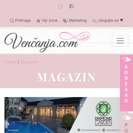
Pretraga
Vip zona
Marketing
Ulogujte se
▼
Home
|
Magazin
ADRESAR
MAGAZIN