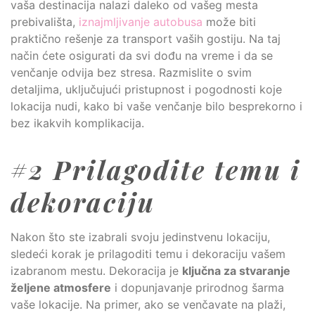
vaša destinacija nalazi daleko od vašeg mesta
prebivališta,
iznajmljivanje autobusa
može biti
praktično rešenje za transport vaših gostiju. Na taj
način ćete osigurati da svi dođu na vreme i da se
venčanje odvija bez stresa. Razmislite o svim
detaljima, uključujući pristupnost i pogodnosti koje
lokacija nudi, kako bi vaše venčanje bilo besprekorno i
bez ikakvih komplikacija.
#2 Prilagodite temu i
dekoraciju
Nakon što ste izabrali svoju jedinstvenu lokaciju,
sledeći korak je prilagoditi temu i dekoraciju vašem
izabranom mestu. Dekoracija je
ključna za stvaranje
željene atmosfere
i dopunjavanje prirodnog šarma
vaše lokacije. Na primer, ako se venčavate na plaži,