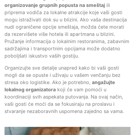
organizovanje grupnih popusta na smeštaj
ili
priprema vodiča za lokalne atrakcije koje vaši gosti
mogu istraživati dok su u blizini. Ako vaša destinacija
nudi ograničene opcije smeštaja, možda ćete morati
da rezervišete više hotela ili apartmana u blizini.
Pružanje informacija o lokalnim restoranima, zabavnim
sadržajima i transportnim opcijama može dodatno
poboljšati iskustvo vaših gostiju.
Organizujte sve detalje unapred kako bi vaši gosti
mogli da se opuste i uživaju u vašem venčanju bez
stresa oko logistike. Ako je potrebno,
angažujte
lokalnog organizatora
koji će vam pomoći u
koordinaciji svih aspekata putovanja. Na ovaj način,
vaši gosti će moći da se fokusiraju na proslavu i
stvaranje nezaboravnih uspomena zajedno sa vama.