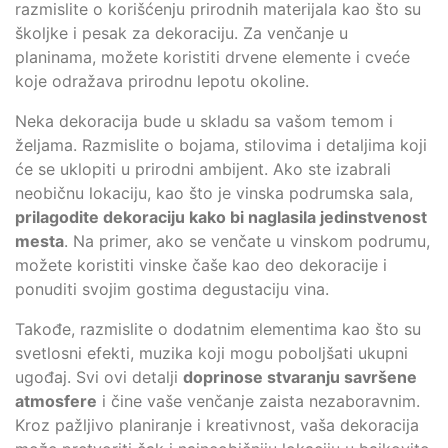
razmislite o korišćenju prirodnih materijala kao što su
školjke i pesak za dekoraciju. Za venčanje u
planinama, možete koristiti drvene elemente i cveće
koje odražava prirodnu lepotu okoline.
Neka dekoracija bude u skladu sa vašom temom i
željama. Razmislite o bojama, stilovima i detaljima koji
će se uklopiti u prirodni ambijent. Ako ste izabrali
neobičnu lokaciju, kao što je vinska podrumska sala,
prilagodite dekoraciju kako bi naglasila jedinstvenost
mesta
. Na primer, ako se venčate u vinskom podrumu,
možete koristiti vinske čaše kao deo dekoracije i
ponuditi svojim gostima degustaciju vina.
Takođe, razmislite o dodatnim elementima kao što su
svetlosni efekti, muzika koji mogu poboljšati ukupni
ugođaj. Svi ovi detalji
doprinose stvaranju savršene
atmosfere
i čine vaše venčanje zaista nezaboravnim.
Kroz pažljivo planiranje i kreativnost, vaša dekoracija