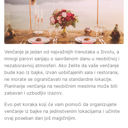
Venčanje je jedan od najvažnijih trenutaka u životu, a
mnogi parovi sanjaju o savršenom danu u neobičnoj i
nezaboravnoj atmosferi. Ako želite da vaše venčanje
bude kao iz bajke, izvan uobičajenih sala i restorana,
ne morate se ograničavati na standardne lokacije.
Planiranje venčanja na neobičnim mestima može biti
zabavan i uzbudljiv izazov.
Evo pet koraka koji će vam pomoći da organizujete
venčanje iz bajke na jedinstvenim lokacijama i učinite
ovaj poseban dan još magičnijim.