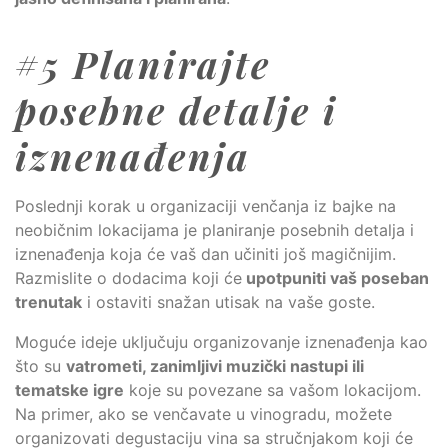
#5 Planirajte
posebne detalje i
iznenađenja
Poslednji korak u organizaciji venčanja iz bajke na
neobičnim lokacijama je planiranje posebnih detalja i
iznenađenja koja će vaš dan učiniti još magičnijim.
Razmislite o dodacima koji će
upotpuniti vaš poseban
trenutak
i ostaviti snažan utisak na vaše goste.
Moguće ideje uključuju organizovanje iznenađenja kao
što su
vatrometi, zanimljivi muzički nastupi ili
tematske igre
koje su povezane sa vašom lokacijom.
Na primer, ako se venčavate u vinogradu, možete
organizovati degustaciju vina sa stručnjakom koji će