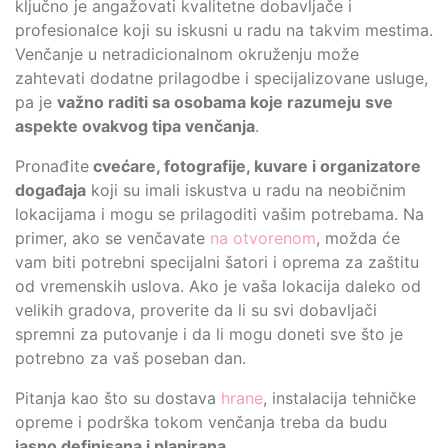
ključno je angažovati kvalitetne dobavljače i
profesionalce koji su iskusni u radu na takvim mestima.
Venčanje u netradicionalnom okruženju može
zahtevati dodatne prilagodbe i specijalizovane usluge,
pa je
važno raditi sa osobama koje razumeju sve
aspekte ovakvog tipa venčanja
.
Pronađite
cvećare, fotografije, kuvare i organizatore
događaja
koji su imali iskustva u radu na neobičnim
lokacijama i mogu se prilagoditi vašim potrebama. Na
primer, ako se venčavate
na otvorenom
, možda će
vam biti potrebni specijalni šatori i oprema za zaštitu
od vremenskih uslova. Ako je vaša lokacija daleko od
velikih gradova, proverite da li su svi dobavljači
spremni za putovanje i da li mogu doneti sve što je
potrebno za vaš poseban dan.
Pitanja kao što su dostava
hrane
, instalacija tehničke
opreme i podrška tokom venčanja treba da budu
jasno definisana i planirana
.