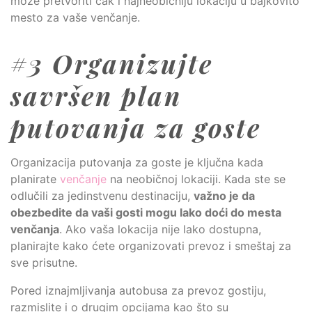
može pretvoriti čak i najneobičniju lokaciju u bajkovito
mesto za vaše venčanje.
#3 Organizujte
savršen plan
putovanja za goste
Organizacija putovanja za goste je ključna kada
planirate
venčanje
na neobičnoj lokaciji. Kada ste se
odlučili za jedinstvenu destinaciju,
važno je da
obezbedite da vaši gosti mogu lako doći do mesta
venčanja
. Ako vaša lokacija nije lako dostupna,
planirajte kako ćete organizovati prevoz i smeštaj za
sve prisutne.
Pored iznajmljivanja autobusa za prevoz gostiju,
razmislite i o drugim opcijama kao što su