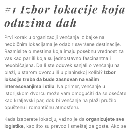
#1 Izbor lokacije koja
oduzima dah
Prvi korak u organizaciji venčanja iz bajke na
neobičnim lokacijama je odabir savršene destinacije.
Razmislite o mestima koja imaju posebnu vrednost za
vas kao par ili koja su jednostavno fascinantna i
neuobičajena. Da li ste oduvek sanjali o venčanju na
plaži, u starom dvorcu ili u planinskoj kolibi?
Izbor
lokacije treba da bude zasnovan na vašim
interesovanjima i stilu
. Na primer, venčanje u
istorijskom dvorcu može vam omogućiti da se osećate
kao kraljevski par, dok bi venčanje na plaži pružilo
opuštenu i romantičnu atmosferu.
Kada izaberete lokaciju, važno je da
organizujete sve
logistike
, kao što su prevoz i smeštaj za goste. Ako se