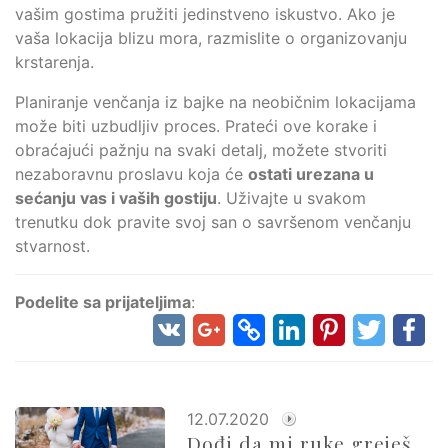
vašim gostima pružiti jedinstveno iskustvo. Ako je
vaša lokacija blizu mora, razmislite o organizovanju
krstarenja.
Planiranje venčanja iz bajke na neobičnim lokacijama
može biti uzbudljiv proces. Prateći ove korake i
obraćajući pažnju na svaki detalj, možete stvoriti
nezaboravnu proslavu koja će
ostati urezana u
sećanju vas i vaših gostiju
. Uživajte u svakom
trenutku dok pravite svoj san o savršenom venčanju
stvarnost.
Podelite sa prijateljima
:
12.07.2020
Dođi da mi ruke greješ