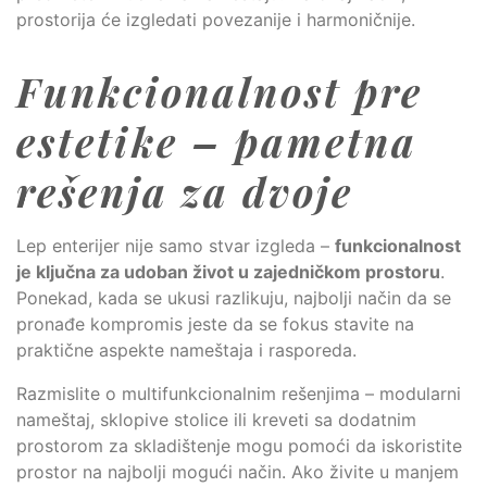
prostorija će izgledati povezanije i harmoničnije.
Funkcionalnost pre
estetike – pametna
rešenja za dvoje
Lep enterijer nije samo stvar izgleda –
funkcionalnost
je ključna za udoban život u zajedničkom prostoru
.
Ponekad, kada se ukusi razlikuju, najbolji način da se
pronađe kompromis jeste da se fokus stavite na
praktične aspekte nameštaja i rasporeda.
Razmislite o multifunkcionalnim rešenjima – modularni
nameštaj, sklopive stolice ili kreveti sa dodatnim
prostorom za skladištenje mogu pomoći da iskoristite
prostor na najbolji mogući način. Ako živite u manjem