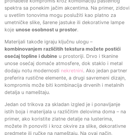
pronađete kompromis kroz kombinaciju pastelnog
spektra sa ponekim jačim akcentima. Na primer, zidovi
u svetlim tonovima mogu poslužiti kao platno za
umetničke slike, šarene jastuke ili dekorativne lampe
koje
unose osobnost u prostor
.
Materijali takođe igraju ključnu ulogu –
kombinovanjem različitih tekstura možete postići
osećaj topline i dubine
u prostoriji. Drvo i tkanine
unose osećaj domaće atmosfere, dok staklo i metal
dodaju notu modernosti
nekretnini
. Ako jedan partner
preferira rustične elemente, a drugi savremeni dizajn,
kompromis može biti kombinacija drvenih i metalnih
detalja u nameštaju.
Jedan od trikova za skladan izgled je i ponavljanje
istih boja i materijala u različitim delovima doma – na
primer, ako koristite zlatne detalje na lusterima,
možete ih ponoviti i kroz okvire za slike, dekorativne
predmete ili ručke na nameštaju. Na ovaj način,