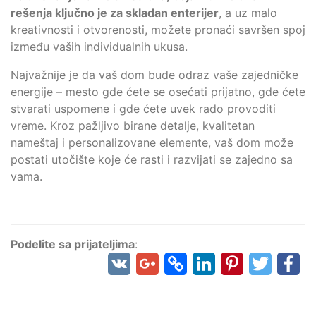
rešenja ključno je za skladan enterijer
, a uz malo
kreativnosti i otvorenosti, možete pronaći savršen spoj
između vaših individualnih ukusa.
Najvažnije je da vaš dom bude odraz vaše zajedničke
energije – mesto gde ćete se osećati prijatno, gde ćete
stvarati uspomene i gde ćete uvek rado provoditi
vreme. Kroz pažljivo birane detalje, kvalitetan
nameštaj i personalizovane elemente, vaš dom može
postati utočište koje će rasti i razvijati se zajedno sa
vama.
Podelite sa prijateljima
: