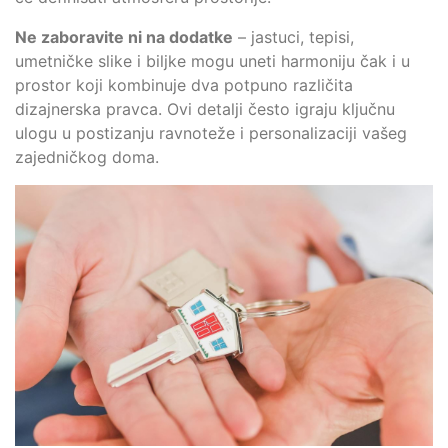
Ne zaboravite ni na dodatke
– jastuci, tepisi,
umetničke slike i biljke mogu uneti harmoniju čak i u
prostor koji kombinuje dva potpuno različita
dizajnerska pravca. Ovi detalji često igraju ključnu
ulogu u postizanju ravnoteže i personalizaciji vašeg
zajedničkog doma.