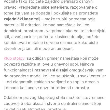
Počnite tako što ćete zajedno definisati osnovni
pravac. Pregledajte slike enterijera, razgovarajte o
tome šta vam se dopada i pokušajte da pronađete
zajednički imenitelj
– može to biti određena boja,
materijal ili određeni komad nameštaja koji će
dominirati prostorom. Na primer, ako volite industrijski
stil, a vaš partner preferira klasične detalje, možete
kombinovati metalne i drvene elemente kako biste
stvorili prijatan, ali moderan ambijent.
Klub stolovi
su odličan primer nameštaja koji može
povezati različite stilove u dnevnoj sobi. Njihova
funkcionalnost i
raznovrsni dizajni
omogućavaju vam
da pronađete model koji će se uklopiti u svaki enterijer
– od elegantnih staklenih varijanti do toplih drvenih
komada koji unose dozu prirodnosti u prostor.
Odabirom pravog klupskog stola možete istovremeno
zadovoljiti oba ukusa i stvoriti centralni element koji
će definisati atmosferu prostorije.