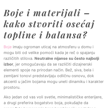
Boje i materijali –
kako stvoriti osećaj
topline i balansa?
Boje
imaju ogroman uticaj na atmosferu u domu i
mogu biti od velike pomoći kada je reč o spajanju
različitih stilova.
Neutralne nijanse su često najbolji
izbor
, jer omogućavaju da se različiti dizajnerski
elementi spoje na prirodan način. Bež, siva, bela i
zemljani tonovi predstavljaju odličnu osnovu, dok
akcenti u jačim bojama mogu uneti dinamiku i karakter
prostoru.
Ako jedan od vas voli svetle, minimalističke enterijere,
a drugi preferira bogatstvo boja, pokušajte da