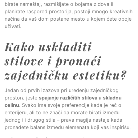
birate nameštaj, razmišljate o bojama zidova ili
planirate raspored prostorija, postoji mnogo kreativnih
načina da vaš dom postane mesto u kojem ćete oboje
uživati.
Kako uskladiti
stilove i pronaći
zajedničku estetiku?
Jedan od prvih izazova pri uređenju zajedničkog
prostora jeste
spajanje različitih stilova u skladnu
celinu
. Svako ima svoje preferencije kada je reč o
enterijeru, ali to ne znači da morate birati između
jednog ili drugog stila – prava magija nastaje kada
pronađete balans između elemenata koji vas inspirišu.