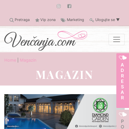
Pretraga
Vip zona
Marketing
Ulogujte se
▼
Home
|
Magazin
ADRESAR
MAGAZIN