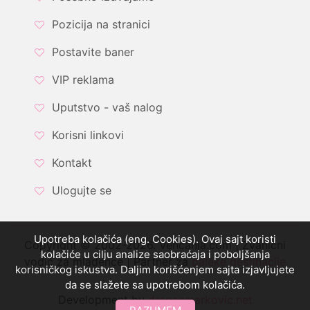
Pozicija na stranici
Postavite baner
VIP reklama
Uputstvo - vaš nalog
Korisni linkovi
Kontakt
Ulogujte se
Upotreba kolačića (eng. Cookies). Ovaj sajt koristi
Copyright © 2002-2026. Vencanja.com | Zvanični
kolačiće u cilju analize saobraćaja i poboljšanja
vodič za mladence | Partner za
daleke destinacije
korisničkog iskustva. Daljim korišćenjem sajta izjavljujete
da se slažete sa upotrebom kolačića.
Development by
draganmarkovic.net