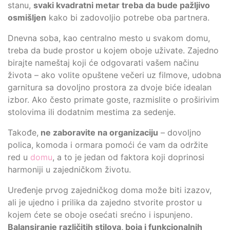
stanu,
svaki kvadratni metar treba da bude pažljivo
osmišljen
kako bi zadovoljio potrebe oba partnera.
Dnevna soba, kao centralno mesto u svakom domu,
treba da bude prostor u kojem oboje uživate. Zajedno
birajte nameštaj koji će odgovarati vašem načinu
života – ako volite opuštene večeri uz filmove, udobna
garnitura sa dovoljno prostora za dvoje biće idealan
izbor. Ako često primate goste, razmislite o proširivim
stolovima ili dodatnim mestima za sedenje.
Takođe,
ne zaboravite na organizaciju
– dovoljno
polica, komoda i ormara pomoći će vam da održite
red u
domu
, a to je jedan od faktora koji doprinosi
harmoniji u zajedničkom životu.
Uređenje prvog zajedničkog doma može biti izazov,
ali je ujedno i prilika da zajedno stvorite prostor u
kojem ćete se oboje osećati srećno i ispunjeno.
Balansiranje različitih stilova, boja i funkcionalnih