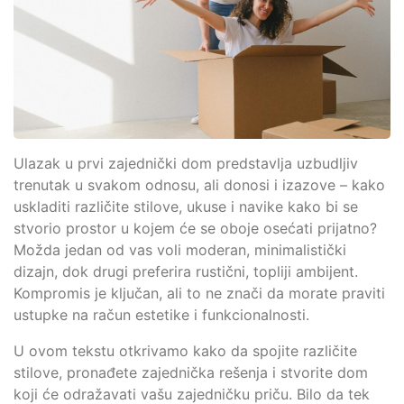
Ulazak u prvi zajednički dom predstavlja uzbudljiv
trenutak u svakom odnosu, ali donosi i izazove – kako
uskladiti različite stilove, ukuse i navike kako bi se
stvorio prostor u kojem će se oboje osećati prijatno?
Možda jedan od vas voli moderan, minimalistički
dizajn, dok drugi preferira rustični, topliji ambijent.
Kompromis je ključan, ali to ne znači da morate praviti
ustupke na račun estetike i funkcionalnosti.
U ovom tekstu otkrivamo kako da spojite različite
stilove, pronađete zajednička rešenja i stvorite dom
koji će odražavati vašu zajedničku priču. Bilo da tek