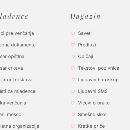
ladence
Magazin
ci pre venčanja
Saveti
ebna dokumenta
Predlozi
sar opština
Običaji
sar crkava
Tekstovi pozivnica
ulator troškova
Ljubavni horoskop
sti za mladence
Ljubavni SMS
ka venčanja
Vicevi o braku
eni mesec
Smešne slike
latna organizacija
Kratke priče