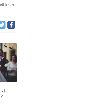
ali kako
a da
a?