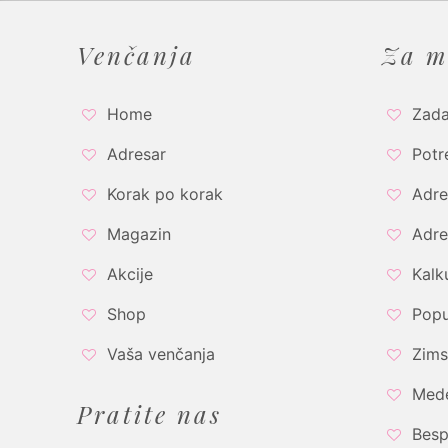
Venčanja
Za m
Home
Zada
Adresar
Potr
Korak po korak
Adre
Magazin
Adre
Akcije
Kalk
Shop
Popu
Vaša venčanja
Zims
Med
Pratite nas
Besp