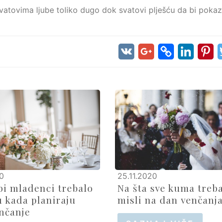
svatovima ljube toliko dugo dok svatovi plješću da bi pokaz
0
25.11.2020
bi mladenci trebalo
Na šta sve kuma treb
u kada planiraju
misli na dan venčanj
enčanje