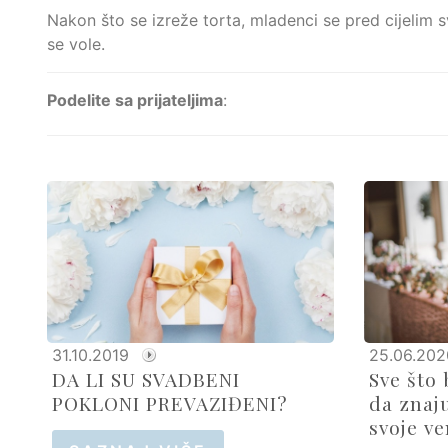
Nakon što se izreže torta, mladenci se pred cijelim 
se vole.
Podelite sa prijateljima
:
31.10.2019
25.06.202
DA LI SU SVADBENI
Sve što 
POKLONI PREVAZIĐENI?
da znaj
svoje v