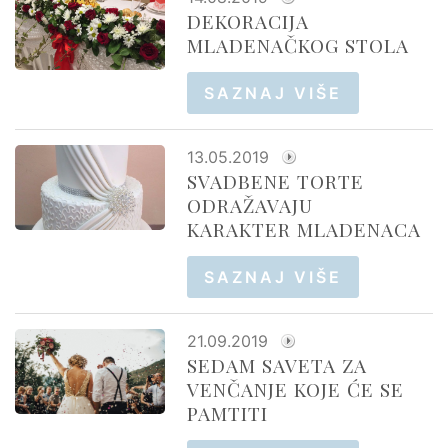
DEKORACIJA
MLADENAČKOG STOLA
SAZNAJ VIŠE
13.05.2019
SVADBENE TORTE
ODRAŽAVAJU
KARAKTER MLADENACA
SAZNAJ VIŠE
21.09.2019
SEDAM SAVETA ZA
VENČANJE KOJE ĆE SE
PAMTITI