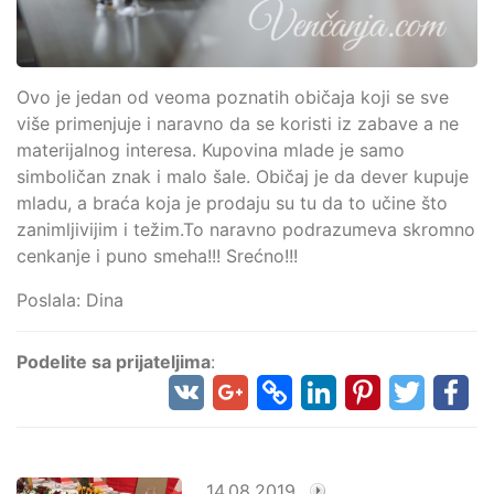
Ovo je jedan od veoma poznatih običaja koji se sve
više primenjuje i naravno da se koristi iz zabave a ne
materijalnog interesa. Kupovina mlade je samo
simboličan znak i malo šale. Običaj je da dever kupuje
mladu, a braća koja je prodaju su tu da to učine što
zanimljivijim i težim.To naravno podrazumeva skromno
cenkanje i puno smeha!!! Srećno!!!
Poslala: Dina
Podelite sa prijateljima
:
14.08.2019