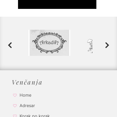
Venčanja
Home
Adresar
Korak po korak