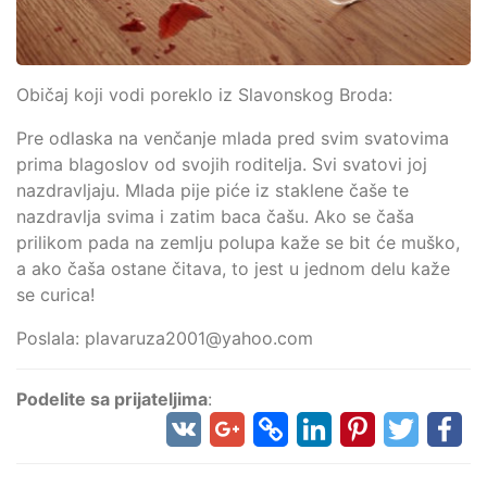
Običaj koji vodi poreklo iz Slavonskog Broda:
Pre odlaska na venčanje mlada pred svim svatovima
prima blagoslov od svojih roditelja. Svi svatovi joj
nazdravljaju. Mlada pije piće iz staklene čaše te
nazdravlja svima i zatim baca čašu. Ako se čaša
prilikom pada na zemlju polupa kaže se bit će muško,
a ako čaša ostane čitava, to jest u jednom delu kaže
se curica!
Poslala: plavaruza2001@yahoo.com
Podelite sa prijateljima
: