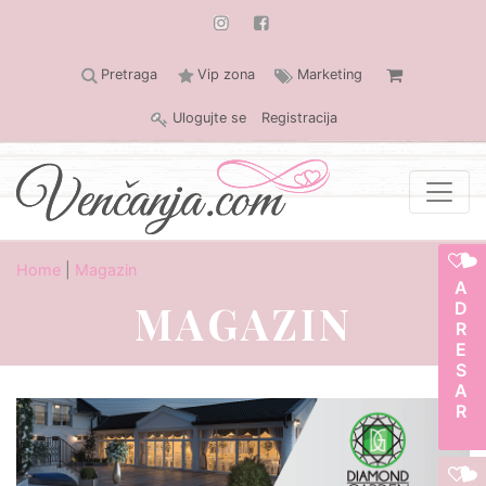
Pretraga
Vip zona
Marketing
Ulogujte se
Registracija
Home
|
Magazin
ADRESAR
MAGAZIN