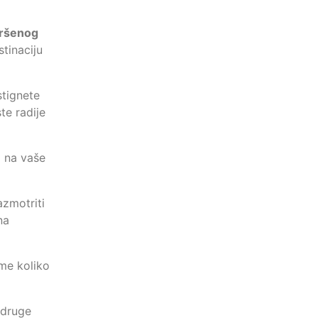
ršenog
tinaciju
stignete
te radije
a na vaše
azmotriti
na
ome koliko
 druge