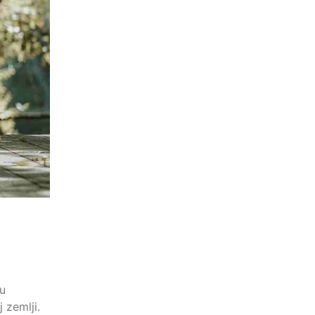
 u
 zemlji.