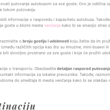
izovati putovanje autobusom za sve goste. Ovo je odlična o
te tokom putovanja.
bili informacije o rasporedu i kapacitetu autobusa. Takođe
e goste u blizini mesta
venčanja
kako bi se smanjio stres 
razmislite o
broju gostiju i udobnosti
koju želite da im pruž
zmeđu različitih opcija kao što su limuzine, mini-busevi ili t
 biti dovoljno prostrano za sve goste i koje će pružiti ud
acije o transportu. Obezbedite
detaljan raspored putovanj
ontakt informacije za lokalne prevoznike. Takođe, razmotr
roma do smeštaja ili mesta venčanja kako bi se olakšao n
tinaciju