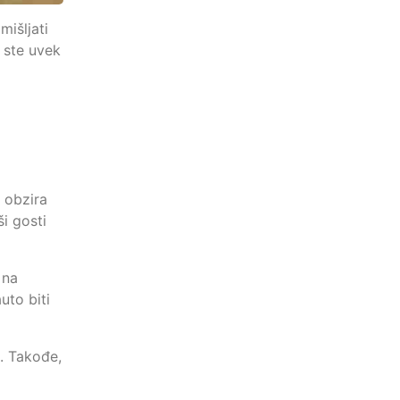
mišljati
j ste uvek
z obzira
i gosti
 na
uto biti
e. Takođe,