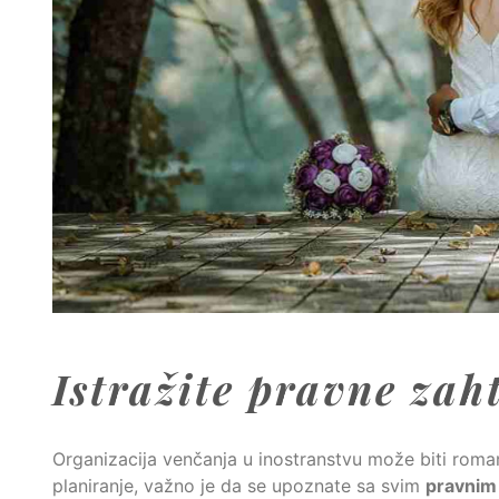
Istražite pravne zah
Organizacija venčanja u inostranstvu može biti roman
planiranje, važno je da se upoznate sa svim
pravnim