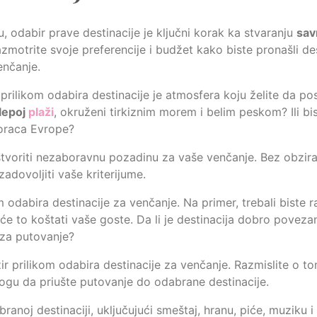
u, odabir prave destinacije je ključni korak ka stvaranju
sav
zmotrite svoje preferencije i budžet kako biste pronašli des
enčanje.
 prilikom odabira destinacije je atmosfera koju želite da po
lepoj
plaži
, okruženi tirkiznim morem i belim peskom? Ili bis
voraca Evrope?
stvoriti nezaboravnu pozadinu za vaše venčanje. Bez obzir
zadovoljiti vaše kriterijume.
 odabira destinacije za venčanje. Na primer, trebali biste r
ko će to koštati vaše goste. Da li je destinacija dobro poveza
 za putovanje?
zir prilikom odabira destinacije za venčanje. Razmislite o t
mogu da priušte putovanje do odabrane destinacije.
anoj destinaciji, uključujući smeštaj, hranu, piće, muziku i