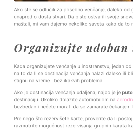
Ako ste se odlučili za posebno venčanje, daleko od g
unapred o dosta stvari. Da biste ostvarili svoje snov
maštali, mi vam dajemo nekoliko saveta kako da to na
Organizujte udoban 
Kada organizujete venčanje u inostranstvu, jedan od k
na to da li se destinacija venčanja nalazi daleko ili b
stignu na vreme i bez ikakvih problema.
Ako je destinacija venčanja udaljena, najbolje je
puto
destinaciju. Ukoliko dolazite automobilom na
aerodr
bezbedan i nećete morati da se zamarate čekanjem t
Pre nego što rezervišete karte, proverite da li postoj
razmotrite mogućnost rezervisanja grupnih karata kak