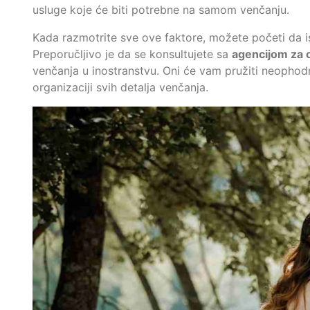
usluge koje će biti potrebne na samom venčanju.
Kada razmotrite sve ove faktore, možete početi da is
Preporučljivo je da se konsultujete sa
agencijom za 
venčanja u inostranstvu. Oni će vam pružiti neophodn
organizaciji svih detalja venčanja.