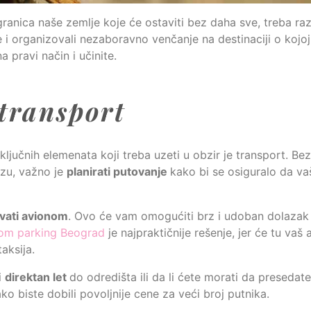
ranica naše zemlje koje će ostaviti bez daha sve, treba raz
e i organizovali nezaboravno venčanje na destinaciji o kojo
 pravi način i učinite.
transport
ljučnih elemenata koji treba uzeti u obzir je transport. Be
lizu, važno je
planirati putovanje
kako bi se osiguralo da vaš
vati avionom
. Ovo će vam omogućiti brz i udoban dolazak
om parking Beograd
je najpraktičnije rešenje, jer će tu vaš a
aksija.
i
direktan let
do odredišta ili da li ćete morati da presedat
o biste dobili povoljnije cene za veći broj putnika.