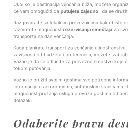
Ukoliko je destinacija venčanja bliža, možete organ
će vam omogućiti da
putujete zajedno
i da se druži
Razgovarajte sa lokalnim prevoznicima kako biste do
razmotrite mogućnost
rezervisanja smeštaja
za svoj
transporta na dan venčanja.
Kada planirate transport za venčanje u inostranstvu, 
zavisnosti od budžeta i preferencija, možete izabrati i
Važno je da se odlučite za prevozno sredstvo koje će
tokom putovanja.
Važno je pružiti svojim gostima sve potrebne inform
informacije o aerodromima, autobuskim stanicama i k
mogućnost pružanja usluga prevoza gostima od aerod
dolazak.
Odaberite pravu des