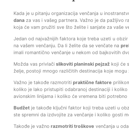
Kada je u pitanju organizacija venčanja u inostranstv
dana
za vas i vašeg partnera. Važno je da pažljivo ra
koja će vam pružiti sve što želite i sanjate za vaše v
Jedan od najvažnijih faktora koje treba uzeti u obzir
na vašem venčanju. Da li želite da se venčate na
pre
imali romantično venčanje u nekom od bajkovitih d
Možda vas privlači
slikoviti planinski pejzaž
koji će 
želje, postoji mnogo različitih destinacija koje mogu 
Važno je takođe razmotriti
praktične faktore
prilikom
koliko je lako pristupiti odabranoj destinaciji i koli
avionskim linijama i koliko će vremena biti potrebno
Budžet
je takođe ključni faktor koji treba uzeti u ob
ste spremni da izdvojite za venčanje i koliko gosti 
Takođe je važno
razmotriti troškove
venčanja u odabr