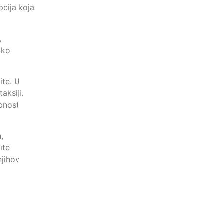
pcija koja
,
oko
ite. U
aksiji.
obnost
a
,
ite
jihov