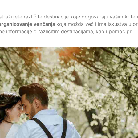
tražujete različite destinacije koje odgovaraju vašim kriter
organizovanje venčanja
koja možda već i ima iskustva u or
e informacije o različitim destinacijama, kao i pomoć pri