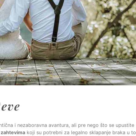
teve
tična i nezaboravna avantura, ali pre nego što se upustite
 zahtevima
koji su potrebni za legalno sklapanje braka u toj