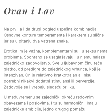
Ovan i Lav
Na prvi, a i da drugi pogled uspešna kombinacija.
Osnovne konture temperamenta i karaktera su slične
jer su u pitanju dva vatrena znaka.
Erotika im je važna, komplementarni su i u seksu nema
problema. Spontano se usaglašavaju i u njemu nalaze
zajedničko zadovoljstvo. Sve u ljubavnom činu teče
glatko, od predigre do zajedničkog vrhunca, koji je
intenzivan. On je relativno kratkotrajan ali nisu
potrebni nikakvi dodatni stimulansi ili perverzije.
Zadovolje se i vrebaju sledeću priliku.
U međuvremenu se zajednički okreću redovnim
obavezama i poslovima. I tu su harmonični. Imaju
zajedničke ambicije, jedno drugog pomažu i