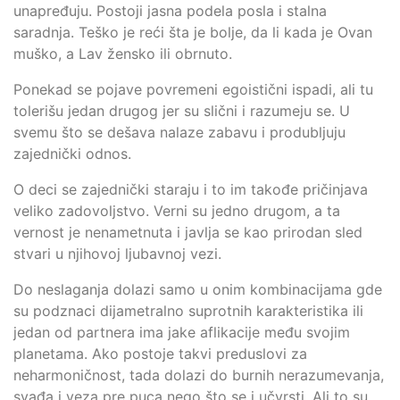
unapređuju. Postoji jasna podela posla i stalna
saradnja. Teško je reći šta je bolje, da li kada je Ovan
muško, a Lav žensko ili obrnuto.
Ponekad se pojave povremeni egoistični ispadi, ali tu
tolerišu jedan drugog jer su slični i razumeju se. U
svemu što se dešava nalaze zabavu i produbljuju
zajednički odnos.
O deci se zajednički staraju i to im takođe pričinjava
veliko zadovoljstvo. Verni su jedno drugom, a ta
vernost je nenametnuta i javlja se kao prirodan sled
stvari u njihovoj ljubavnoj vezi.
Do neslaganja dolazi samo u onim kombinacijama gde
su podznaci dijametralno suprotnih karakteristika ili
jedan od partnera ima jake aflikacije među svojim
planetama. Ako postoje takvi preduslovi za
neharmoničnost, tada dolazi do burnih nerazumevanja,
svađa i veza pre puca nego što se i učvrsti. Ali to su