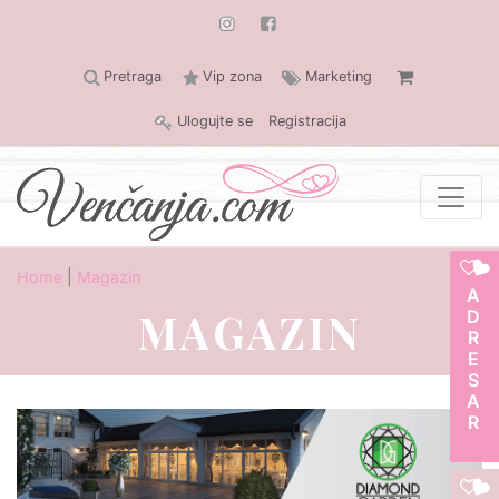
Pretraga
Vip zona
Marketing
Ulogujte se
Registracija
Home
|
Magazin
ADRESAR
MAGAZIN