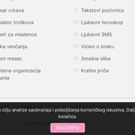
sar crkava
Tekstovi pozivnica
ulator troškova
Ljubavni horoskop
sti za mladence
Ljubavni SMS
ka venčanja
Vicevi o braku
eni mesec
Smešne slike
latna organizacija
Kratke priče
anja
26. Vencanja.com | Zvanični vodič za mladence | Partner
u cilju analize saobraćaja i poboljšanja korisničkog iskustva. Da
kolačića.
Development by
draganmarkovic.net
RAZUMEM