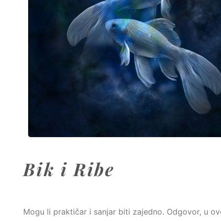
Bik i Ribe
Mogu li praktičar i sanjar biti zajedno. Odgovor, u o