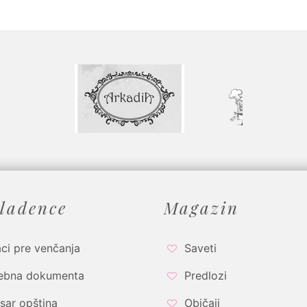
ladence
Magazin
ci pre venčanja
Saveti
ebna dokumenta
Predlozi
sar opština
Običaji