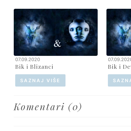
07.09.2020
07.09.202
Bik i Blizanci
Bik i De
SAZNAJ VIŠE
SAZN
Komentari (0)