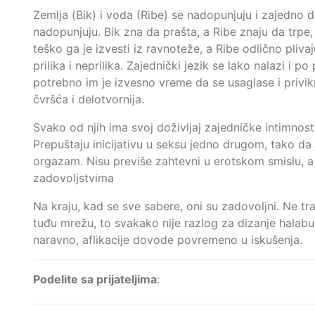
Zemlja (Bik) i voda (Ribe) se nadopunjuju i zajedno da
nadopunjuju. Bik zna da prašta, a Ribe znaju da trpe, 
teško ga je izvesti iz ravnoteže, a Ribe odlično pliv
prilika i neprilika. Zajednički jezik se lako nalazi i 
potrebno im je izvesno vreme da se usaglase i priv
čvršća i delotvornija.
Svako od njih ima svoj doživljaj zajedničke intimnost
Prepuštaju inicijativu u seksu jedno drugom, tako da
orgazam. Nisu previše zahtevni u erotskom smislu, 
zadovoljstvima
Na kraju, kad se sve sabere, oni su zadovoljni. Ne t
tuđu mrežu, to svakako nije razlog za dizanje halabuk
naravno, aflikacije dovode povremeno u iskušenja.
Podelite sa prijateljima
: