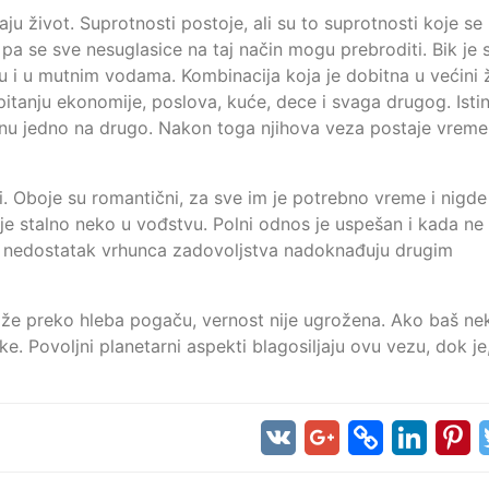
ju život. Suprotnosti postoje, ali su to suprotnosti koje se 
pa se sve nesuglasice na taj način mogu prebroditi. Bik je s
aju i u mutnim vodama. Kombinacija koja je dobitna u većini 
po pitanju ekonomije, poslova, kuće, dece i svaga drugog. Isti
iknu jedno na drugo. Nakon toga njihova veza postaje vrem
i. Oboje su romantični, za sve im je potrebno vreme i nigde
 je stalno neko u vođstvu. Polni odnos je uspešan i kada ne
a nedostatak vrhunca zadovoljstva nadoknađuju drugim
raže preko hleba pogaču, vernost nije ugrožena. Ako baš nek
e. Povoljni planetarni aspekti blagosiljaju ovu vezu, dok je