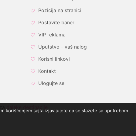
Pozicija na stranici
Postavite baner
VIP reklama
Uputstvo - vaš nalog
Korisni linkovi
Kontakt
Ulogujte se
 za
daleke destinacije
ljim korišćenjem sajta izjavljujete da se slažete sa upotrebom