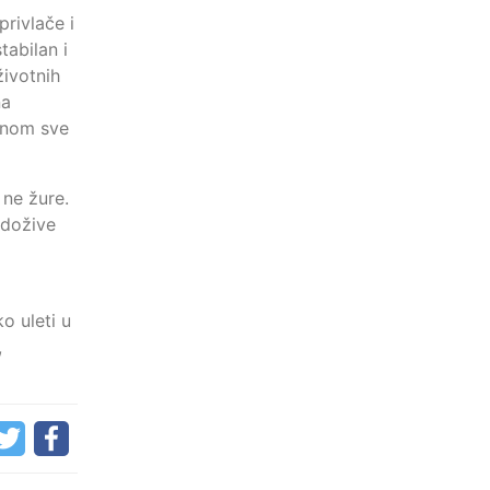
privlače i
tabilan i
životnih
na
enom sve
 ne žure.
 dožive
o uleti u
,