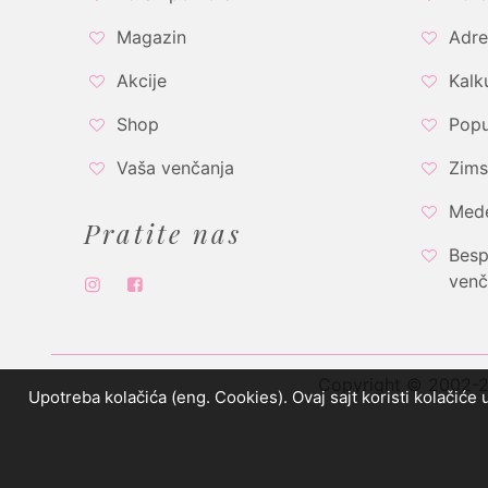
Magazin
Adre
Akcije
Kalk
Shop
Popu
Vaša venčanja
Zims
Med
Pratite nas
Besp
venč
Copyright © 2002-20
Upotreba kolačića (eng. Cookies). Ovaj sajt koristi kolačiće 