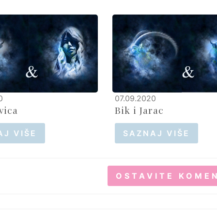
0
07.09.2020
vica
Bik i Jarac
AJ VIŠE
SAZNAJ VIŠE
OSTAVITE KOME