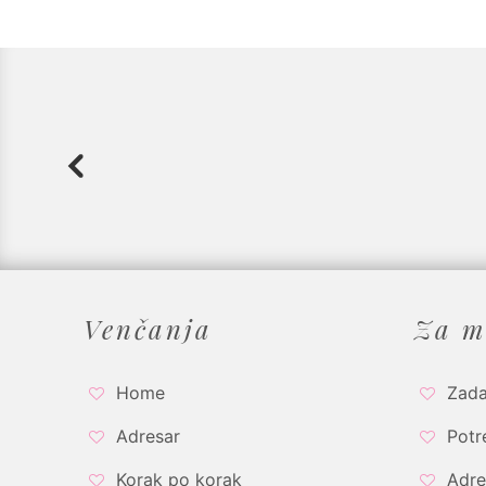
Venčanja
Za m
Home
Zada
Adresar
Potr
Korak po korak
Adre