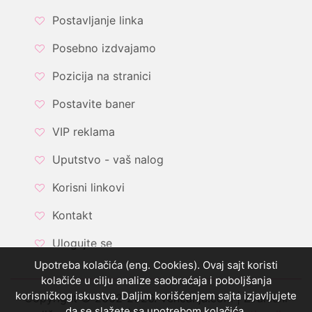
Postavljanje linka
Posebno izdvajamo
Pozicija na stranici
Postavite baner
VIP reklama
Uputstvo - vaš nalog
Korisni linkovi
Kontakt
Ulogujte se
Upotreba kolačića (eng. Cookies). Ovaj sajt koristi
kolačiće u cilju analize saobraćaja i poboljšanja
korisničkog iskustva. Daljim korišćenjem sajta izjavljujete
Copyright © 2002-2026. Vencanja.com | Zvanični
da se slažete sa upotrebom kolačića.