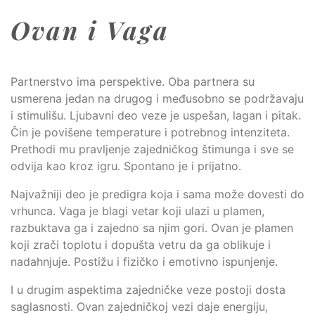
Ovan i Vaga
Partnerstvo ima perspektive. Oba partnera su
usmerena jedan na drugog i međusobno se podržavaju
i stimulišu. Ljubavni deo veze je uspešan, lagan i pitak.
Čin je povišene temperature i potrebnog intenziteta.
Prethodi mu pravljenje zajedničkog štimunga i sve se
odvija kao kroz igru. Spontano je i prijatno.
Najvažniji deo je predigra koja i sama može dovesti do
vrhunca. Vaga je blagi vetar koji ulazi u plamen,
razbuktava ga i zajedno sa njim gori. Ovan je plamen
koji zrači toplotu i dopušta vetru da ga oblikuje i
nadahnjuje. Postižu i fizičko i emotivno ispunjenje.
I u drugim aspektima zajedničke veze postoji dosta
saglasnosti. Ovan zajedničkoj vezi daje energiju,