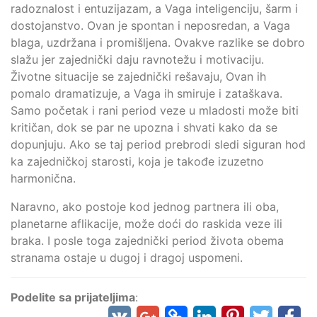
radoznalost i entuzijazam, a Vaga inteligenciju, šarm i
dostojanstvo. Ovan je spontan i neposredan, a Vaga
blaga, uzdržana i promišljena. Ovakve razlike se dobro
slažu jer zajednički daju ravnotežu i motivaciju.
Životne situacije se zajednički rešavaju, Ovan ih
pomalo dramatizuje, a Vaga ih smiruje i zataškava.
Samo početak i rani period veze u mladosti može biti
kritičan, dok se par ne upozna i shvati kako da se
dopunjuju. Ako se taj period prebrodi sledi siguran hod
ka zajedničkoj starosti, koja je takođe izuzetno
harmonična.
Naravno, ako postoje kod jednog partnera ili oba,
planetarne aflikacije, može doći do raskida veze ili
braka. I posle toga zajednički period života obema
stranama ostaje u dugoj i dragoj uspomeni.
Podelite sa prijateljima
: